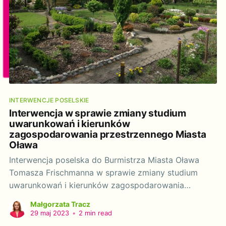
INTERWENCJE POSELSKIE
Interwencja w sprawie zmiany studium
uwarunkowań i kierunków
zagospodarowania przestrzennego Miasta
Oława
Interwencja poselska do Burmistrza Miasta Oława
Tomasza Frischmanna w sprawie zmiany studium
uwarunkowań i kierunków zagospodarowania
przestrzennego Miasta Oława. Szanowny Panie
Małgorzata Tracz
Burmistrzu! Działając na podstawie art. 20 ustawy z
29 maj 2023
•
2 min read
dnia 9 maja 1996 r. o wykonywaniu mandatu posła i