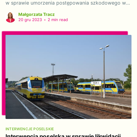
w sprawie umorzenia postępowania szkodowego w
sprawie katastrofy odrzańskiej. Szanowny Panie
Małgorzata Tracz
Dyrektorze! Działając na podstawie art. 20 ustawy z
20 gru 2023
•
2 min read
dnia 9 maja 1996 r. o wykonywaniu mandatu posła i
senatora (t. Dz. U. 2018 poz. 1799, z późń. zm.),
zwracam się
INTERWENCJE POSELSKIE
Interwencja poselska w sprawie likwidacji