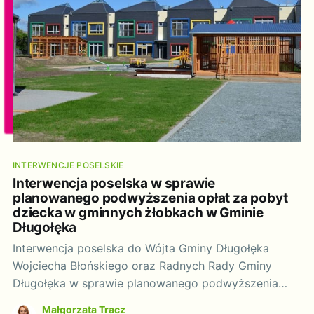
INTERWENCJE POSELSKIE
Interwencja poselska w sprawie
planowanego podwyższenia opłat za pobyt
dziecka w gminnych żłobkach w Gminie
Długołęka
Interwencja poselska do Wójta Gminy Długołęka
Wojciecha Błońskiego oraz Radnych Rady Gminy
Długołęka w sprawie planowanego podwyższenia
opłat za pobyt dziecka w gminnych żłobkach w
Małgorzata Tracz