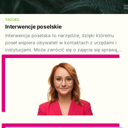
TAGGED
Interwencje poselskie
Interwencja poselska to narzędzie, dzięki któremu
poseł wspiera obywateli w kontaktach z urzędami i
instytucjami. Może zwrócić się o zajęcie się sprawą, a
odpowiedź musi nadejść w 14 dni. Poseł nie
rozwiązuje problemu, lecz pilnuje, by był traktowany
poważnie i zgodnie z prawem.