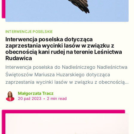
INTERWENCJE POSELSKIE
Interwencja poselska dotycząca
zaprzestania wycinki lasów w związku z
obecnością kani rudej na terenie Leśnictwa
Rudawica
Interwencja poselska do Nadleśniczego Nadleśnictwa
Świętoszów Mariusza Huzarskiego dotycząca
zaprzestania wycinki lasów w związku z obecnością
kani rudej na terenie Leśnictwa Rudawica. Szanowny
Małgorzata Tracz
Panie! Działając na podstawie art. 20 ustawy z dnia 9
20 paź 2023
•
2 min read
maja 1996 r. o wykonywaniu mandatu posła i senatora
(t. Dz. U. 2018 poz. 1799, z późń.