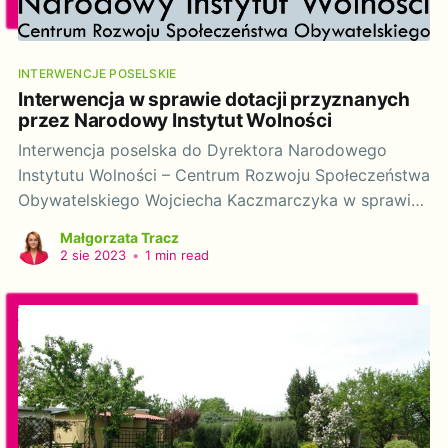
INTERWENCJE POSELSKIE
Interwencja w sprawie dotacji przyznanych
przez Narodowy Instytut Wolności
Interwencja poselska do Dyrektora Narodowego
Instytutu Wolności – Centrum Rozwoju Społeczeństwa
Obywatelskiego Wojciecha Kaczmarczyka w sprawie
dotacji przyznanych przez Narodowy Instytut
Małgorzata Tracz
Wolności. Szanowny Panie Dyrektorze! Działając na
2 sie 2023
•
1 min read
podstawie art. 20 ustawy z dnia 9 maja 1996 r. o
wykonywaniu mandatu posła i senatora (tj. Dz.U. 2018
poz. 1799, z późn.