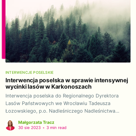
INTERWENCJE POSELSKIE
Interwencja poselska w sprawie intensywnej
wycinki lasów w Karkonoszach
Interwencja poselska do Regionalnego Dyrektora
Lasów Państwowych we Wrocławiu Tadeusza
Łozowskiego, p.o. Nadleśniczego Nadleśnictwa
Kamienna Góra Marcina Fułaty oraz Dyrektora
Małgorzata Tracz
Regionalnego Zarządu Gospodarki Wodnej we
30 sie 2023
•
3 min read
Wrocławiu Dariusza Karkos w sprawie intensywnej