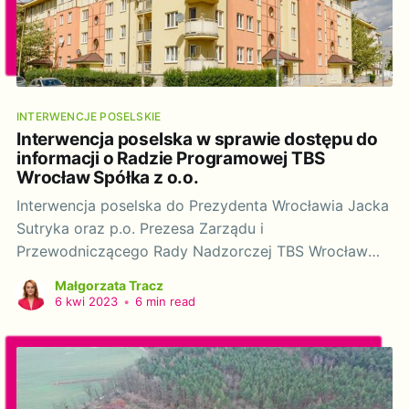
INTERWENCJE POSELSKIE
Interwencja poselska w sprawie dostępu do
informacji o Radzie Programowej TBS
Wrocław Spółka z o.o.
Interwencja poselska do Prezydenta Wrocławia Jacka
Sutryka oraz p.o. Prezesa Zarządu i
Przewodniczącego Rady Nadzorczej TBS Wrocław
Sp. z o.o. Wojciecha Adamskiego w sprawie dostępu
Małgorzata Tracz
do informacji o Radzie Programowej TBS Wrocław
6 kwi 2023
•
6 min read
Spółka z o.o. Szanowny Panie Prezydencie!
Szanowny Panie Prezesie! Działając na podstawie art.
20 ustawy