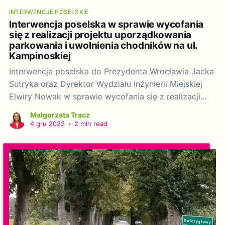
INTERWENCJE POSELSKIE
Interwencja poselska w sprawie wycofania
się z realizacji projektu uporządkowania
parkowania i uwolnienia chodników na ul.
Kampinoskiej
Interwencja poselska do Prezydenta Wrocławia Jacka
Sutryka oraz Dyrektor Wydziału Inżynierii Miejskiej
Elwiry Nowak w sprawie wycofania się z realizacji
projektu uporządkowania parkowania i uwolnienia
Małgorzata Tracz
chodników na ul. Kampinoskiej. Szanowny Panie
4 gru 2023
•
2 min read
Prezydencie! Szanowna Pani Dyrektor! Działając na
podstawie art. 20 ustawy z dnia 9 maja 1996 r. o
wykonywaniu mandatu