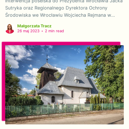
Interwencja poselska do Prezydenta Wrocławia Jacka
Sutryka oraz Regionalnego Dyrektora Ochrony
Środowiska we Wrocławiu Wojciecha Rejmana w
sprawie potencjalnych historycznych zanieczyszczeń
Małgorzata Tracz
powierzchni ziemi na terenie zakładów Hutmen i FAT
26 maj 2023
•
2 min read
we Wrocławiu. Szanowny Panie Prezydencie!
Szanowny Panie Dyrektorze! Działając na podstawie
art. 20 ustawy z dnia 9 maja 1996 r. o