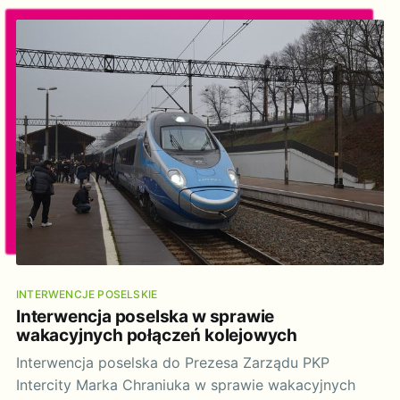
wycinki lasów w Karkonoszach. Szanowni Państwo!
Działając na podstawie art. 20 ust. 1 ustawy o
wykonywaniu mandatu posła
INTERWENCJE POSELSKIE
Interwencja poselska w sprawie
wakacyjnych połączeń kolejowych
Interwencja poselska do Prezesa Zarządu PKP
Intercity Marka Chraniuka w sprawie wakacyjnych