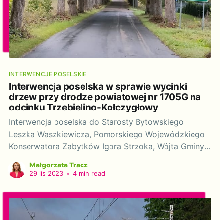
INTERWENCJE POSELSKIE
Interwencja poselska w sprawie wycinki
drzew przy drodze powiatowej nr 1705G na
odcinku Trzebielino-Kołczygłowy
Interwencja poselska do Starosty Bytowskiego
Leszka Waszkiewicza, Pomorskiego Wojewódzkiego
Konserwatora Zabytków Igora Strzoka, Wójta Gminy
Trzebielino Tomasza Czechowskiego oraz Wójta
Małgorzata Tracz
Gminy Kołczygłowy Artura Kalinowskiego w sprawie
29 lis 2023
•
4 min read
wycinki drzew przy drodze powiatowej nr 1705G na
odcinku Trzebielino-Kołczygłowy. Szanowni Państwo!
Działając na podstawie art. 20 ustawy z dnia 9 maja