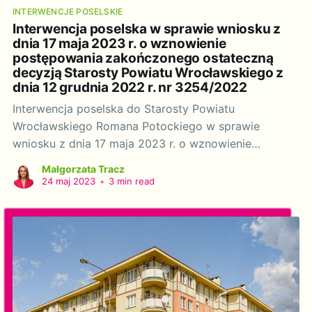
INTERWENCJE POSELSKIE
Interwencja poselska w sprawie wniosku z
dnia 17 maja 2023 r. o wznowienie
postępowania zakończonego ostateczną
decyzją Starosty Powiatu Wrocławskiego z
dnia 12 grudnia 2022 r. nr 3254/2022
Interwencja poselska do Starosty Powiatu
Wrocławskiego Romana Potockiego w sprawie
wniosku z dnia 17 maja 2023 r. o wznowienie
postępowania zakończonego ostateczną decyzją
Małgorzata Tracz
Starosty Powiatu Wrocławskiego z dnia 12 grudnia
24 maj 2023
•
3 min read
2022 r. nr 3254/2022. Szanowny Panie Starosto!
Działając na podstawie art. 20 ustawy z dnia 9 maja
1996 r.