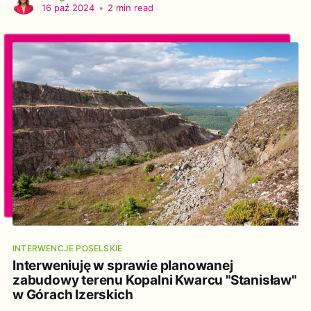
Gminie Długołęka. Szanowny Panie Wójcie! Szanowni
16 paź 2024
•
2 min read
Państwo Radni i Radne Gminy Długołęka! Działając na
podstawie art. 20 ustawy z dnia 9 maja 1996 r. o
INTERWENCJE POSELSKIE
Interweniuję w sprawie planowanej
zabudowy terenu Kopalni Kwarcu "Stanisław"
w Górach Izerskich