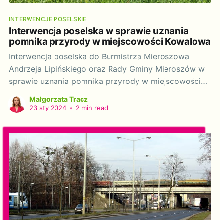
INTERWENCJE POSELSKIE
Interwencja poselska w sprawie uznania
pomnika przyrody w miejscowości Kowalowa
Interwencja poselska do Burmistrza Mieroszowa
Andrzeja Lipińskiego oraz Rady Gminy Mieroszów w
sprawie uznania pomnika przyrody w miejscowości
Kowalowa. Szanowny Panie Burmistrzu, Szanowne
Małgorzata Tracz
Radne i Radni Gminy Mieroszów, Działając na
23 sty 2024
•
2 min read
podstawie art. 20 ustawy z dnia 9 maja 1996 r. o
wykonywaniu mandatu posła i senatora (t. Dz. U.
2018