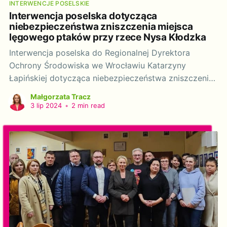
INTERWENCJE POSELSKIE
Interwencja poselska dotycząca
niebezpieczeństwa zniszczenia miejsca
lęgowego ptaków przy rzece Nysa Kłodzka
Interwencja poselska do Regionalnej Dyrektora
Ochrony Środowiska we Wrocławiu Katarzyny
Łapińskiej dotycząca niebezpieczeństwa zniszczenia
miejsca lęgowego ptaków przy rzece Nysa Kłodzka.
Małgorzata Tracz
Szanowna Pani Dyrektor! Działając na podstawie art.
3 lip 2024
•
2 min read
20 ustawy z dnia 9 maja 1996 r. o wykonywaniu
mandatu posła i senatora (tj. Dz. U. 2018 poz. 1799 z
późn.