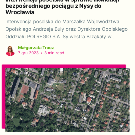
bezpośredniego pociągu z Nysy do
Wrocławia
Interwencja poselska do Marszałka Województwa
Opolskiego Andrzeja Buły oraz Dyrektora Opolskiego
Oddziału POLREGIO S.A. Sylwestra Brząkały w
sprawie likwidacji bezpośredniego pociągu z Nysy do
Małgorzata Tracz
Wrocławia. Szanowny Panie Marszałku! Szanowny
7 gru 2023
•
3 min read
Panie Dyrektorze! Działając na podstawie art. 20
ustawy z dnia 9 maja 1996 r. o wykonywaniu mandatu
posła i senatora