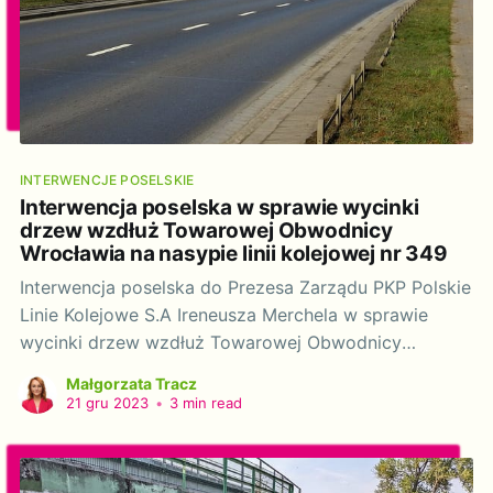
INTERWENCJE POSELSKIE
Interwencja poselska w sprawie wycinki
drzew wzdłuż Towarowej Obwodnicy
Wrocławia na nasypie linii kolejowej nr 349
Interwencja poselska do Prezesa Zarządu PKP Polskie
Linie Kolejowe S.A Ireneusza Merchela w sprawie
wycinki drzew wzdłuż Towarowej Obwodnicy
Wrocławia na nasypie linii kolejowej nr 349.
Małgorzata Tracz
Szanowny Panie Prezesie! Działając na podstawie art.
21 gru 2023
•
3 min read
20 ustawy z dnia 9 maja 1996 r. o wykonywaniu
mandatu posła i senatora (t. Dz.