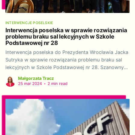
INTERWENCJE POSELSKIE
Interwencja poselska w sprawie rozwiązania
problemu braku sal lekcyjnych w Szkole
Podstawowej nr 28
Interwencja poselska do Prezydenta Wrocławia Jacka
Sutryka w sprawie rozwiązania problemu braku sal
lekcyjnych w Szkole Podstawowej nr 28. Szanowny
Panie Prezydencie! Działając na podstawie art. 20
Małgorzata Tracz
ustawy z dnia 9 maja 1996 r. o wykonywaniu mandatu
25 mar 2024
•
2 min read
posła i senatora (tj. Dz. U. 2018 poz. 1799, z późn.
zm.), zwracam