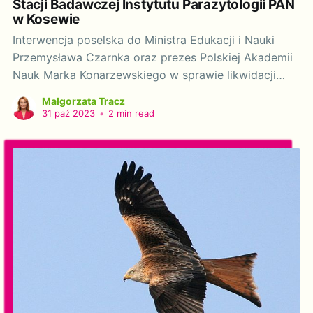
Stacji Badawczej Instytutu Parazytologii PAN
w Kosewie
Interwencja poselska do Ministra Edukacji i Nauki
Przemysława Czarnka oraz prezes Polskiej Akademii
Nauk Marka Konarzewskiego w sprawie likwidacji
Stacji Badawczej Instytutu Parazytologii PAN w
Małgorzata Tracz
Kosewie. Szanowni Państwo! Działając na podstawie
31 paź 2023
•
2 min read
art. 20 ustawy z dnia 9 maja 1996 r. o wykonywaniu
mandatu posła i senatora (t. Dz. U. 2018