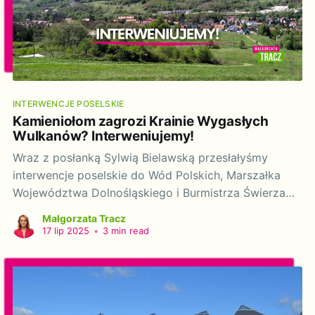
INTERWENCJE POSELSKIE
Kamieniołom zagrozi Krainie Wygasłych
Wulkanów? Interweniujemy!
Wraz z posłanką Sylwią Bielawską przesłałyśmy
interwencje poselskie do Wód Polskich, Marszałka
Województwa Dolnośląskiego i Burmistrza Świerzawy
w sprawie planowanego uruchomienia kamieniołomu
Małgorzata Tracz
metabazaltu na terenie gminy Świerzawa.
17 lip 2025
•
3 min read
Przedsięwzięcie planowane jest na granicy obszaru
Natura 2000 Góry i Pogórze Kaczawskie, w centrum
Geoparku UNESCO Kraina Wygasłych Wulkanów oraz
w centralnym punkcie