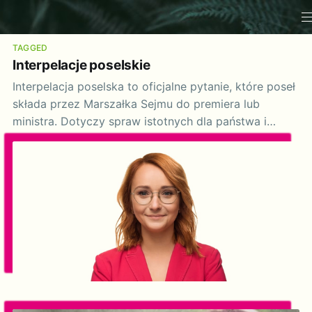
TAGGED
Interpelacje poselskie
Interpelacja poselska to oficjalne pytanie, które poseł
składa przez Marszałka Sejmu do premiera lub
ministra. Dotyczy spraw istotnych dla państwa i
obywateli. Rząd ma obowiązek odpowiedzieć w
ciągu 21 dni, a odpowiedź może stać się
przedmiotem debaty sejmowej.