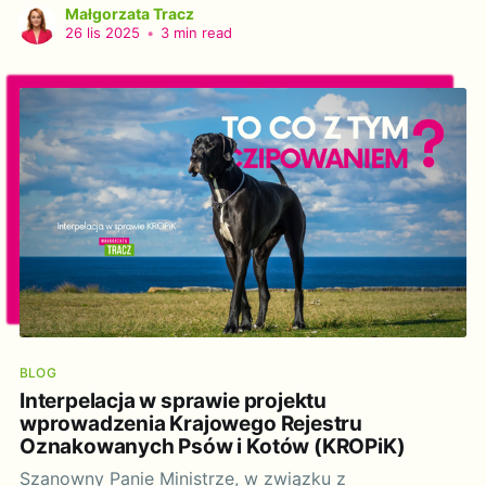
przywrócenia w jej ciągu połączeń pasażerskich. Do
Małgorzata Tracz
interpelacji załączam petycję z dnia 14 listopada
26 lis 2025
•
3 min read
2025 skierowaną do Ministra Infrastruktury Dariusza
Klimczaka wystosowaną przez Gminę Szprotawa,
Gminę Żagań o
BLOG
Interpelacja w sprawie projektu
wprowadzenia Krajowego Rejestru
Oznakowanych Psów i Kotów (KROPiK)
Szanowny Panie Ministrze, w związku z