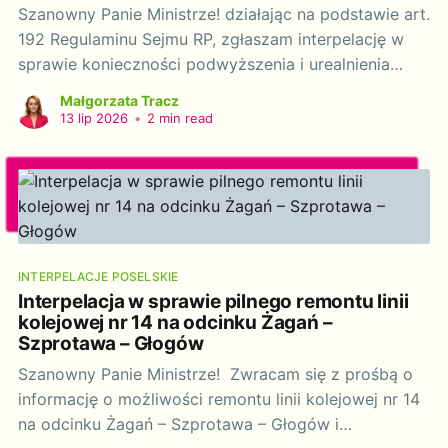
Szanowny Panie Ministrze! działając na podstawie art.
192 Regulaminu Sejmu RP, zgłaszam interpelację w
sprawie konieczności podwyższenia i urealnienia
stawek mandatów karnych za nieprawidłowe
Małgorzata Tracz
zatrzymanie i postój pojazdów. Zmiany te powinny
13 lip 2026
•
2 min read
dotyczyć w szczególności kar za pozostawianie
pojazdów w strefach obowiązywania znaków
drogowych B-35 (zakaz postoju) oraz B-36 (zakaz
parkowania)
INTERPELACJE POSELSKIE
Interpelacja w sprawie pilnego remontu linii
kolejowej nr 14 na odcinku Żagań –
Szprotawa – Głogów
Szanowny Panie Ministrze! Zwracam się z prośbą o
informację o możliwości remontu linii kolejowej nr 14
na odcinku Żagań – Szprotawa – Głogów i