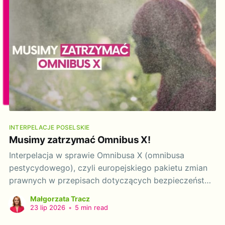
INTERPELACJE POSELSKIE
Musimy zatrzymać Omnibus X!
Interpelacja w sprawie Omnibusa X (omnibusa
pestycydowego), czyli europejskiego pakietu zmian
prawnych w przepisach dotyczących bezpieczeństwa
żywności Interpelacja do: Jolanta Sobierańska-
Małgorzata Tracz
Grenda, Minister Zdrowia Szanowna Pani Minister!
23 lip 2026
•
5 min read
Na szczeblu europejskim trwają prace nad tzw.