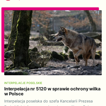
2019 r. Rada UE przyjęła konkluzje w sprawie
dobrostanu zwierząt, w których podkreśliła potrzebę
INTERPELACJE POSELSKIE
Interpelacja nr 5120 w sprawie ochrony wilka
w Polsce
Interpelacja poselska do szefa Kancelarii Prezesa