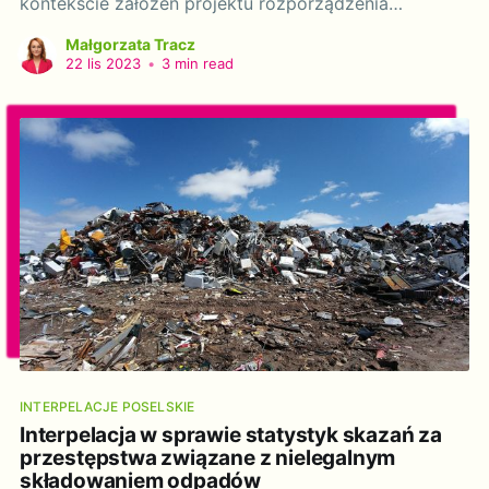
kontekście założeń projektu rozporządzenia
opracowanego przez Ministra Rozwoju i Technologii.
Małgorzata Tracz
Szanowna Pani Minister! Z niepokojem odebrałam
22 lis 2023
•
3 min read
alarmujące informacje o tym, że projekt
rozporządzenia Ministra Rozwoju i Technologii w
sprawie sposobu przygotowania projektu planu
ogólnego gminy już za
INTERPELACJE POSELSKIE
Interpelacja w sprawie statystyk skazań za
przestępstwa związane z nielegalnym
składowaniem odpadów