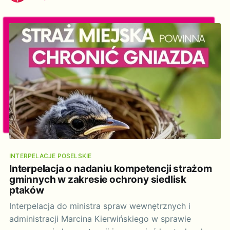
dotyczącego ochrony i zrównoważonego
wykorzystania morskiej różnorodności biologicznej
na obszarach znajdujących się poza jurysdykcją
krajową[1]” (tzw. BBNJ Agreement/ Traktat
Oceaniczny
INTERPELACJE POSELSKIE
Interpelacja o nadaniu kompetencji strażom
gminnych w zakresie ochrony siedlisk
ptaków
Interpelacja do ministra spraw wewnętrznych i
administracji Marcina Kierwińskiego w sprawie