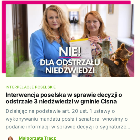
licznymi publikacjami prasowymi oraz petycjach
obywatelskich, gdzie formułowane są poważne
wątpliwości
INTERPELACJE POSELSKIE
Interwencja poselska w sprawie decyzji o
odstrzale 3 niedźwiedzi w gminie Cisna
Działając na podstawie art. 20 ust. 1 ustawy o
wykonywaniu mandatu posła i senatora, wnosimy o
podanie informacji w sprawie decyzji o sygnaturze
DZP-WG.6401.98.2025.AS dotyczącej wydania zgody
Małgorzata Tracz