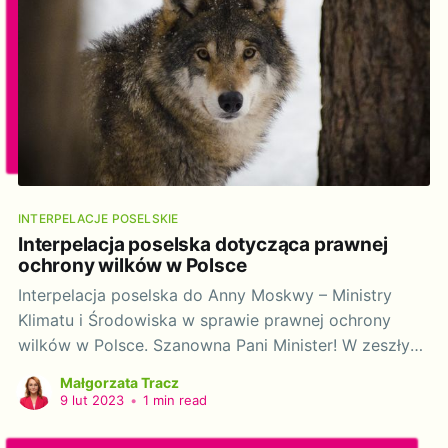
INTERPELACJE POSELSKIE
Interpelacja poselska dotycząca prawnej
ochrony wilków w Polsce
Interpelacja poselska do Anny Moskwy – Ministry
Klimatu i Środowiska w sprawie prawnej ochrony
wilków w Polsce. Szanowna Pani Minister! W zeszłym
roku Parlament Europejski przyjął rezolucję w sprawie
Małgorzata Tracz
ochrony hodowli zwierząt gospodarskich i dużych
9 lut 2023
•
1 min read
drapieżników. Parlament wezwał do obniżenia
ochrony wilków w Europie. To oznaczałoby ogromne