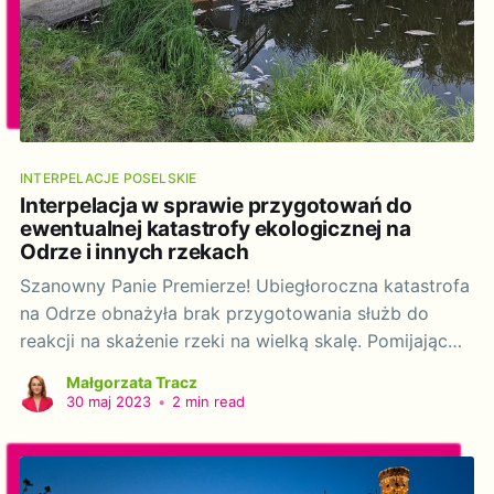
INTERPELACJE POSELSKIE
Interpelacja w sprawie przygotowań do
ewentualnej katastrofy ekologicznej na
Odrze i innych rzekach
Szanowny Panie Premierze! Ubiegłoroczna katastrofa
na Odrze obnażyła brak przygotowania służb do
reakcji na skażenie rzeki na wielką skalę. Pomijając
możliwości zapobieżenia masowej śmierci ryb i
Małgorzata Tracz
innych zwierząt skrzelodysznych, bardzo ważne dla
30 maj 2023
•
2 min read
ograniczenia strat jest efektywne usuwanie martwych
zwierząt z nurtu, dna i brzegów rzeki. To rozkład
spływających ze środkowego