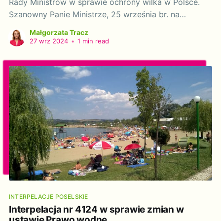
Rady Ministrów w sprawie ochrony wilka w Polsce.
Szanowny Panie Ministrze, 25 września br. na
posiedzeniu Komitetu Stałych Przedstawicieli Rządów
Małgorzata Tracz
Państw Członkowskich przy Unii Europejskiej polski
27 wrz 2024
•
1 min read
rząd poparł propozycję zmniejszenia poziomu
ochrony wilków. Obywatelki, obywatele, eksperci
oraz organizacje pozarządowe wyrażają sprzeciw
wobec tej decyzji.
INTERPELACJE POSELSKIE
Interpelacja nr 4124 w sprawie zmian w
ustawie Prawo wodne