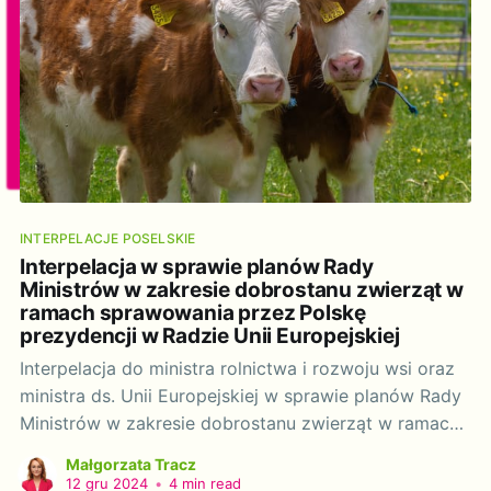
INTERPELACJE POSELSKIE
Interpelacja w sprawie planów Rady
Ministrów w zakresie dobrostanu zwierząt w
ramach sprawowania przez Polskę
prezydencji w Radzie Unii Europejskiej
Interpelacja do ministra rolnictwa i rozwoju wsi oraz
ministra ds. Unii Europejskiej w sprawie planów Rady
Ministrów w zakresie dobrostanu zwierząt w ramach
sprawowania przez Polskę prezydencji w Radzie Unii
Małgorzata Tracz
Europejskiej. Szanowny Panie Ministrze, w grudniu
12 gru 2024
•
4 min read