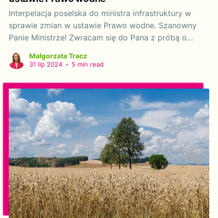
Interpelacja poselska do ministra infrastruktury w
sprawie zmian w ustawie Prawo wodne. Szanowny
Panie Ministrze! Zwracam się do Pana z próbą o
ustosunkowanie się do pojawiającego się w
Małgorzata Tracz
przestrzeni publicznej postulatu przedstawicieli i
31 lip 2024
•
5 min read
przedstawicielek samorządu terytorialnego o zmiany
w definicji śródlądowych wód stojących określonej w
art. 23 ust. 2 ustawy