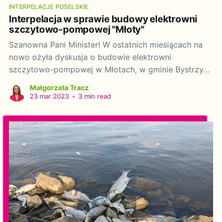
INTERPELACJE POSELSKIE
Interpelacja w sprawie budowy elektrowni
szczytowo-pompowej "Młoty"
Szanowna Pani Minister! W ostatnich miesiącach na
nowo ożyła dyskusja o budowie elektrowni
szczytowo-pompowej w Młotach, w gminie Bystrzyca
Kłodzka oraz rozpoczęte zostały w Sejmie prace nad
Małgorzata Tracz
projektem ustawy o przygotowaniu i realizacji
23 mar 2023
•
3 min read
inwestycji w zakresie elektrowni szczytowo-
pompowych oraz inwestycji towarzyszących.
Zarówno planowana inwestycja, jak i wyżej
wymieniony projekt ustawy