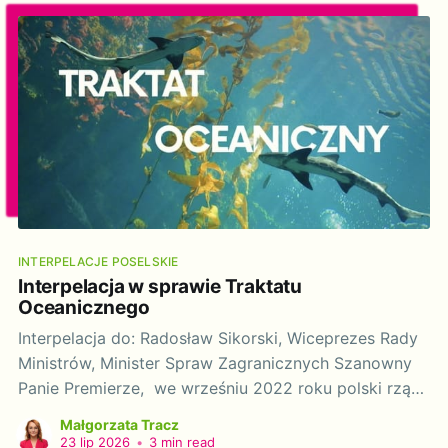
Omnibusem X, czyli pakietem zmian prawnych w
przepisach dotyczących bezpieczeństwa żywności,
zaproponowanym przez Komisję Europejską. Przepisy
dotyczą
INTERPELACJE POSELSKIE
Interpelacja w sprawie Traktatu
Oceanicznego
Interpelacja do: Radosław Sikorski, Wiceprezes Rady
Ministrów, Minister Spraw Zagranicznych Szanowny
Panie Premierze, we wrześniu 2022 roku polski rząd
podpisał „Porozumienie w ramach Konwencji
Małgorzata Tracz
Narodów Zjednoczonych o prawie morza,
23 lip 2026
•
3 min read