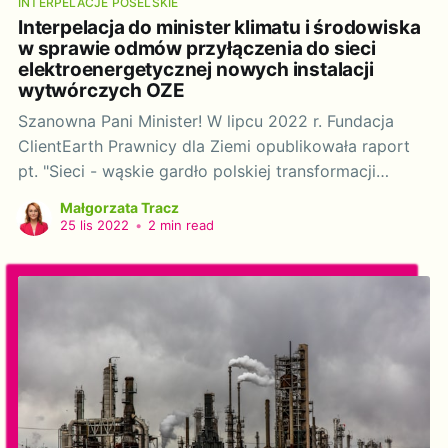
INTERPELACJE POSELSKIE
Interpelacja do minister klimatu i środowiska
w sprawie odmów przyłączenia do sieci
elektroenergetycznej nowych instalacji
wytwórczych OZE
Szanowna Pani Minister! W lipcu 2022 r. Fundacja
ClientEarth Prawnicy dla Ziemi opublikowała raport
pt. "Sieci - wąskie gardło polskiej transformacji
energetycznej". Raport omawia podstawowe bariery
Małgorzata Tracz
w zakresie przyłączania źródeł OZE oraz przedstawia
25 lis 2022
•
2 min read
rekomendacje zarówno dla Operatorów, jak i
decydentów w zakresie sprawnego rozwoju sieci
energetycznych. Zgodnie z