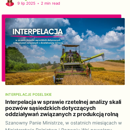
na odstrzał 3 niedźwiedzi w gminie Cisna i
9 lip 2025
•
2 min read
odpowiedzi na następujące pytania: 1. Czy
rozważono alternatywne sposoby odstraszania
zwierząt
INTERPELACJE POSELSKIE
Interpelacja w sprawie rzetelnej analizy skali
pozwów sąsiedzkich dotyczących
oddziaływań związanych z produkcją rolną
Szanowny Panie Ministrze, w ostatnich miesiącach w