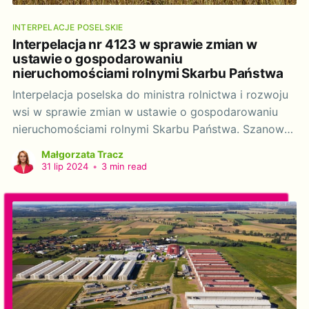
INTERPELACJE POSELSKIE
Interpelacja nr 4123 w sprawie zmian w
ustawie o gospodarowaniu
nieruchomościami rolnymi Skarbu Państwa
Interpelacja poselska do ministra rolnictwa i rozwoju
wsi w sprawie zmian w ustawie o gospodarowaniu
nieruchomościami rolnymi Skarbu Państwa. Szanowny
Panie Ministrze! Zwracam się do Pana z próbą o
Małgorzata Tracz
ustosunkowanie się do pojawiającego się w
31 lip 2024
•
3 min read
przestrzeni publicznej postulatu przedstawicieli i
przedstawicielek samorządu terytorialnego o zmiany
w regulacji dotyczącej nieodpłatnego przekazywania