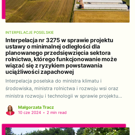
INTERPELACJE POSELSKIE
Interpelacja nr 3275 w sprawie projektu
ustawy o minimalnej odległości dla
planowanego przedsięwzięcia sektora
rolnictwa, którego funkcjonowanie może
wiązać się z ryzykiem powstawania
uciążliwości zapachowej
Interpelacja poselska do ministra klimatu i
środowiska, ministra rolnictwa i rozwoju wsi oraz
ministra rozwoju i technologii w sprawie projektu
ustawy o minimalnej odległości dla planowanego
Małgorzata Tracz
przedsięwzięcia sektora rolnictwa, którego
10 cze 2024
•
2 min read
funkcjonowanie może wiązać się z ryzykiem
powstawania uciążliwości zapachowej. Szanowni
Państwo, w trakcie IX kadencji Sejmu RP w latach