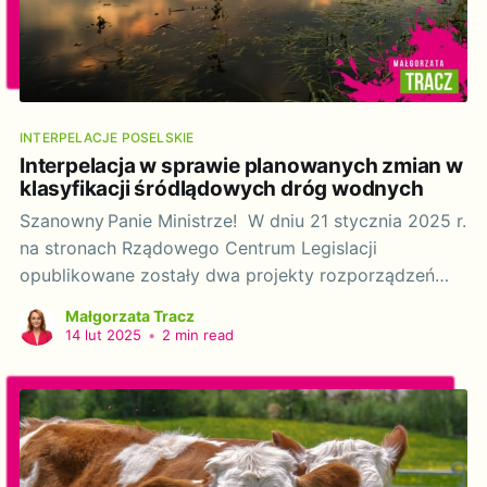
INTERPELACJE POSELSKIE
Interpelacja w sprawie planowanych zmian w
klasyfikacji śródlądowych dróg wodnych
Szanowny Panie Ministrze! W dniu 21 stycznia 2025 r.
na stronach Rządowego Centrum Legislacji
opublikowane zostały dwa projekty rozporządzeń
Rady Ministrów: zmieniający rozporządzenie w
Małgorzata Tracz
sprawie śródlądowych dróg wodnych (RD116) oraz
14 lut 2025
•
2 min read
zmieniający rozporządzenie w sprawie klasyfikacji
śródlądowych dróg wodnych (RD117). Projekty te
wzbudziły uzasadniony niepokój Koalicji Ratujmy
Rzeki, która skupia organizacje