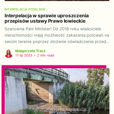
INTERPELACJE POSELSKIE
Interpelacja w sprawie uproszczenia
przepisów ustawy Prawo łowieckie
Szanowna Pani Minister! Od 2018 roku właściciele
nieruchomości mają możliwość zakazania polowań na
swoim terenie poprzez złożenie oświadczenia przed
starostą. Według danych zebranych ze wszystkich
Małgorzata Tracz
starostw powiatowych
17 lip 2023
•
2 min read
(https://www.zakazpolowania.pl/powiaty/) na koniec
2021 roku złożono w całym kraju ponad 1000 takich
oświadczeń. Mamy jednak sygnały od obywatelek i