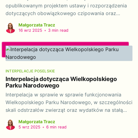
opublikowanym projektem ustawy i rozporządzenia
dotyczących obowiązkowego czipowania oraz
rejestracji psów i kotów w państwowej bazie KROPIK,
Małgorzata Tracz
zwracam się do Pana Ministra z szeregiem pytań i
16 wrz 2025
•
3 min read
wątpliwości, które podnoszą organizacje
pozarządowe, w tym Fundacja Międzynarodowy Ruch
na Rzecz Zwierząt – Viva!. Projekt w obecnym
kształcie,
INTERPELACJE POSELSKIE
Interpelacja dotycząca Wielkopolskiego
Parku Narodowego
Interpelacja w sprawie w sprawie funkcjonowania
Wielkopolskiego Parku Narodowego, w szczególności
skali odstrzałów zwierząt oraz wydatków na stałą
obsługę prawną i praktyk mogących mieć charakter
Małgorzata Tracz
SLAPP Treść interpelacji: Szanowna Pani Minister!
5 wrz 2025
•
6 min read
Zwracam się z interpelacją poselską w związku z