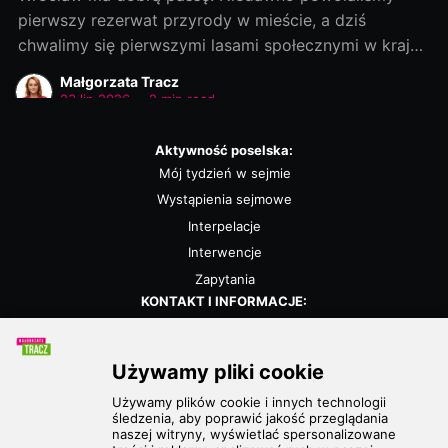
pierwszy rezerwat przyrody w mieście, a dziś
chwalimy się pierwszymi lasami społecznymi w kraju!
Rozmowy zaczęliśmy jako ostatni, a efekty
Małgorzata Tracz
dowozimy jako pierwsi! Było to możliwe, bo nie
23 lip 2026
•
2 min read
chcieliśmy „wywracać stolika”. Wszystkie strony były
otwarte na dialog i kompromis — a to wszystko dla
Aktywność poselska:
dobra
Mój tydzień w sejmie
Wystąpienia sejmowe
Interpelacje
Interwencje
Zapytania
KONTAKT I INFORMACJE:
Biuro poselskie
Kalendarz
Polityka prywatności
POLECANE STRONY:
Partia Zieloni