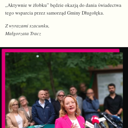
„Aktywnie w żłobku” będzie okazją do dania świadectwa
tego wsparcia przez samorząd Gminy Długołęka.
Z wyrazami szacunku,
Małgorzata Tracz