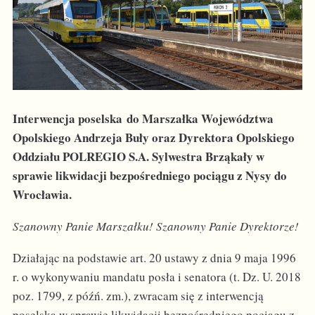
Interwencja poselska do Marszałka Województwa
Opolskiego Andrzeja Buły oraz Dyrektora Opolskiego
Oddziału POLREGIO S.A. Sylwestra Brząkały w
sprawie likwidacji bezpośredniego pociągu z Nysy do
Wrocławia.
Szanowny Panie Marszałku! Szanowny Panie Dyrektorze!
Działając na podstawie art. 20 ustawy z dnia 9 maja 1996
r. o wykonywaniu mandatu posła i senatora (t. Dz. U. 2018
poz. 1799, z późń. zm.), zwracam się z interwencją
poselską w sprawie likwidacji bezpośredniego pociągu z