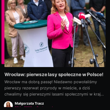
Wrocław: pierwsze lasy społeczne w Polsce!
Wrocław ma dobrą passę! Niedawno powołaliśmy
pierwszy rezerwat przyrody w mieście, a dziś
chwalimy się pierwszymi lasami społecznymi w kraju!
Rozmowy zaczęliśmy jako ostatni, a efekty
Małgorzata Tracz
dowozimy jako pierwsi! Było to możliwe, bo nie
23 lip 2026
•
2 min read