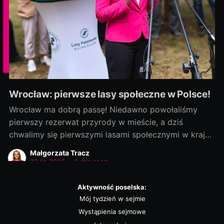
Wrocław: pierwsze lasy społeczne w Polsce!
Wrocław ma dobrą passę! Niedawno powołaliśmy
pierwszy rezerwat przyrody w mieście, a dziś
chwalimy się pierwszymi lasami społecznymi w kraju!
Rozmowy zaczęliśmy jako ostatni, a efekty
Małgorzata Tracz
dowozimy jako pierwsi! Było to możliwe, bo nie
23 lip 2026
•
2 min read
chcieliśmy „wywracać stolika”. Wszystkie strony były
otwarte na dialog i kompromis — a to wszystko dla
Aktywność poselska:
dobra
Mój tydzień w sejmie
Wystąpienia sejmowe