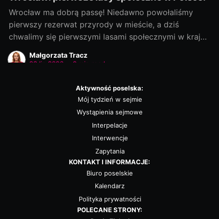
Wrocław ma dobrą passę! Niedawno powołaliśmy
pierwszy rezerwat przyrody w mieście, a dziś
chwalimy się pierwszymi lasami społecznymi w kraju!
Rozmowy zaczęliśmy jako ostatni, a efekty
Małgorzata Tracz
dowozimy jako pierwsi! Było to możliwe, bo nie
23 lip 2026
•
2 min read
chcieliśmy „wywracać stolika”. Wszystkie strony były
otwarte na dialog i kompromis — a to wszystko dla
Aktywność poselska:
dobra
Mój tydzień w sejmie
Wystąpienia sejmowe
Interpelacje
Interwencje
Zapytania
KONTAKT I INFORMACJE:
Biuro poselskie
Kalendarz
Polityka prywatności
POLECANE STRONY: