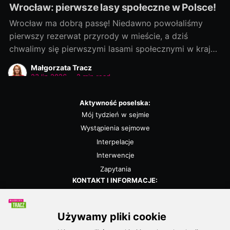
Wrocław: pierwsze lasy społeczne w Polsce!
Wrocław ma dobrą passę! Niedawno powołaliśmy
pierwszy rezerwat przyrody w mieście, a dziś
chwalimy się pierwszymi lasami społecznymi w kraju!
Rozmowy zaczęliśmy jako ostatni, a efekty
Małgorzata Tracz
dowozimy jako pierwsi! Było to możliwe, bo nie
23 lip 2026
•
2 min read
chcieliśmy „wywracać stolika”. Wszystkie strony były
otwarte na dialog i kompromis — a to wszystko dla
Aktywność poselska:
dobra
Mój tydzień w sejmie
Wystąpienia sejmowe
Interpelacje
Interwencje
Zapytania
KONTAKT I INFORMACJE:
Biuro poselskie
Kalendarz
Polityka prywatności