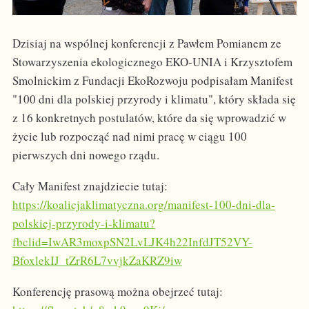
Dzisiaj na wspólnej konferencji z Pawłem Pomianem ze
Stowarzyszenia ekologicznego EKO-UNIA i Krzysztofem
Smolnickim z Fundacji EkoRozwoju podpisałam Manifest
"100 dni dla polskiej przyrody i klimatu", który składa się
z 16 konkretnych postulatów, które da się wprowadzić w
życie lub rozpocząć nad nimi pracę w ciągu 100
pierwszych dni nowego rządu.
Cały Manifest znajdziecie tutaj:
https://koalicjaklimatyczna.org/manifest-100-dni-dla-
polskiej-przyrody-i-klimatu?
fbclid=IwAR3moxpSN2LvLJK4h22InfdJT52VY-
BfoxlekIJ_tZrR6L7vvjkZaKRZ9iw
Konferencję prasową można obejrzeć tutaj: