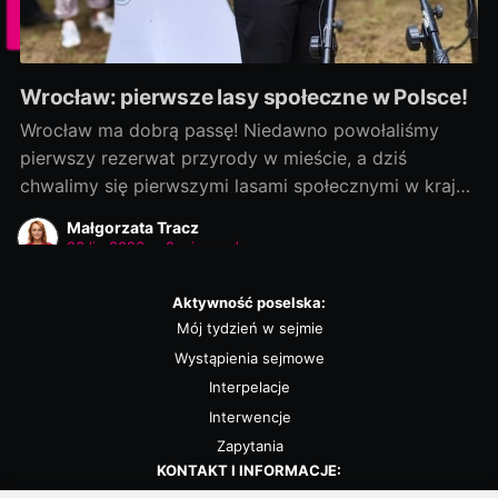
Wrocław: pierwsze lasy społeczne w Polsce!
Wrocław ma dobrą passę! Niedawno powołaliśmy
pierwszy rezerwat przyrody w mieście, a dziś
chwalimy się pierwszymi lasami społecznymi w kraju!
Rozmowy zaczęliśmy jako ostatni, a efekty
Małgorzata Tracz
dowozimy jako pierwsi! Było to możliwe, bo nie
23 lip 2026
•
2 min read
chcieliśmy „wywracać stolika”. Wszystkie strony były
otwarte na dialog i kompromis — a to wszystko dla
Aktywność poselska:
dobra
Mój tydzień w sejmie
Wystąpienia sejmowe
Interpelacje
Interwencje
Zapytania
KONTAKT I INFORMACJE:
Biuro poselskie