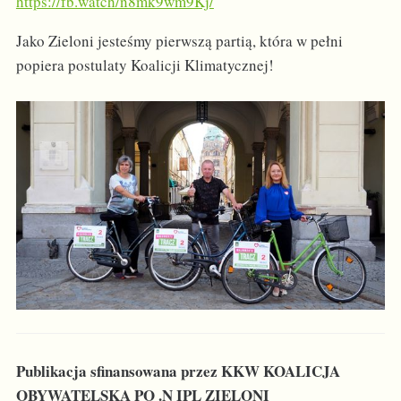
https://fb.watch/n8mk9wm9Kj/
Jako Zieloni jesteśmy pierwszą partią, która w pełni
popiera postulaty Koalicji Klimatycznej!
Publikacja sfinansowana przez KKW KOALICJA
OBYWATELSKA PO .N IPL ZIELONI