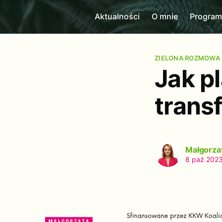
Aktualności
O mnie
Progra
ZIELONA ROZMOWA
Jak p
trans
Małgorza
8 paź 202