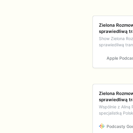
‎Zielona Rozmo
sprawiedliwą t
‎Show Zielona Ro
sprawiedliwą tra
Apple Podca
Zielona Rozmow
sprawiedliwą t
Wspólnie z Aliną 
specjalistką Polsk
rozmawiam o tym
transformacji en
Podcasty Go
jest tworzenie pl