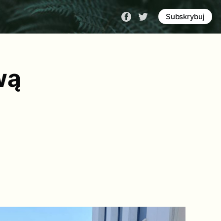
Subskrybuj
wą