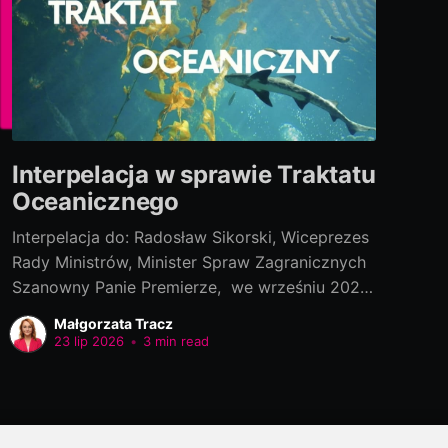
Interpelacja w sprawie Traktatu
Oceanicznego
Interpelacja do: Radosław Sikorski, Wiceprezes
Rady Ministrów, Minister Spraw Zagranicznych
Szanowny Panie Premierze, we wrześniu 2022
roku polski rząd podpisał „Porozumienie w
Małgorzata Tracz
ramach Konwencji Narodów Zjednoczonych o
23 lip 2026
•
3 min read
prawie morza, dotyczącego ochrony i
zrównoważonego wykorzystania morskiej
różnorodności biologicznej na obszarach
znajdujących się poza jurysdykcją krajową[1]”