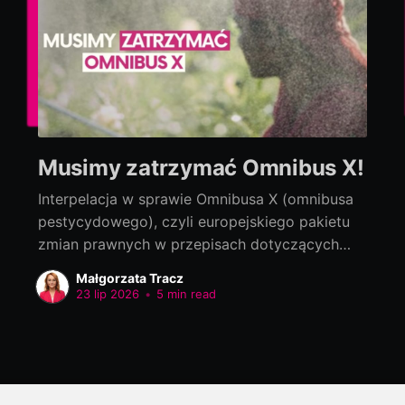
Musimy zatrzymać Omnibus X!
Interpelacja w sprawie Omnibusa X (omnibusa
pestycydowego), czyli europejskiego pakietu
zmian prawnych w przepisach dotyczących
bezpieczeństwa żywności Interpelacja do:
Małgorzata Tracz
Jolanta Sobierańska-Grenda, Minister Zdrowia
23 lip 2026
•
5 min read
Szanowna Pani Minister! Na szczeblu
europejskim trwają prace nad tzw. Omnibusem
X, czyli pakietem zmian prawnych w przepisach
dotyczących bezpieczeństwa żywności,
zaproponowanym przez Komisję Europejską.