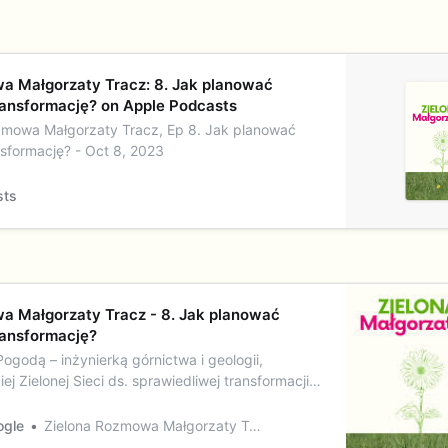
wa Małgorzaty Tracz: 8. Jak planować
ransformację? on Apple Podcasts
zmowa Małgorzaty Tracz, Ep 8. Jak planować
nsformację? - Oct 8, 2023
sts
a Małgorzaty Tracz - 8. Jak planować
ransformację?
Pogodą – inżynierką górnictwa i geologii,
iej Zielonej Sieci ds. sprawiedliwej transformacji
, czy Polska ma kompleksową strategię
ergetycznej. Mówimy o tym, dlaczego tak ważne
ogle
Zielona Rozmowa Małgorzaty Tracz
anów sprawiedliwej transformacji oraz o…