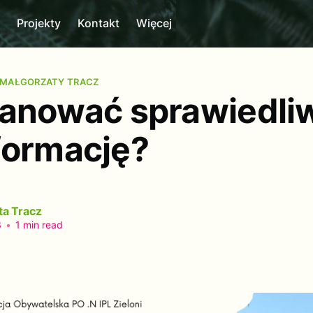
m
Projekty
Kontakt
Więcej
 MAŁGORZATY TRACZ
lanować sprawiedli
formację?
ta Tracz
3
•
1 min read