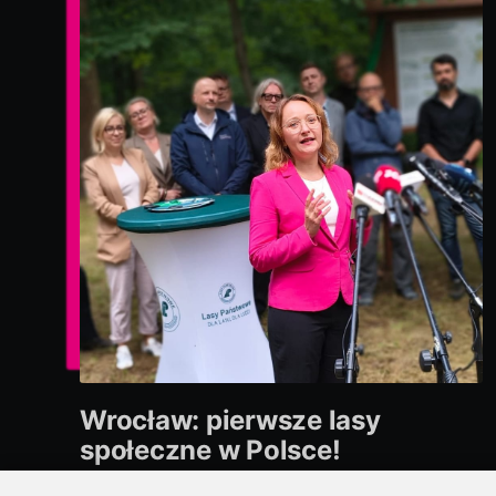
Wrocław: pierwsze lasy
społeczne w Polsce!
Wrocław ma dobrą passę! Niedawno