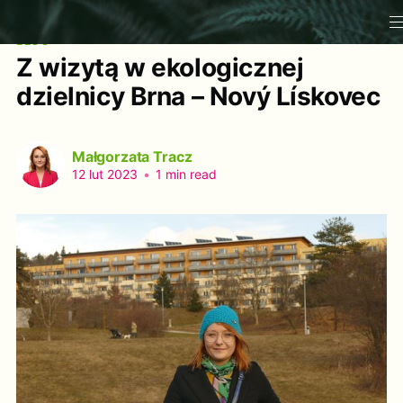
BLOG
Z wizytą w ekologicznej
dzielnicy Brna – Nový Lískovec
Małgorzata Tracz
12 lut 2023
•
1 min read