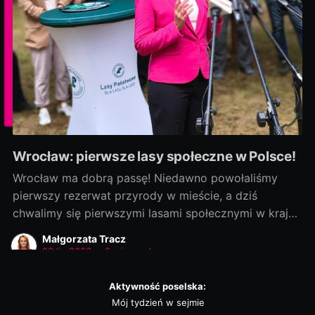
Wrocław: pierwsze lasy społeczne w Polsce!
Wrocław ma dobrą passę! Niedawno powołaliśmy
pierwszy rezerwat przyrody w mieście, a dziś
chwalimy się pierwszymi lasami społecznymi w kraju!
Rozmowy zaczęliśmy jako ostatni, a efekty
Małgorzata Tracz
dowozimy jako pierwsi! Było to możliwe, bo nie
23 lip 2026
•
2 min read
chcieliśmy „wywracać stolika”. Wszystkie strony były
otwarte na dialog i kompromis — a to wszystko dla
Aktywność poselska:
dobra
Mój tydzień w sejmie