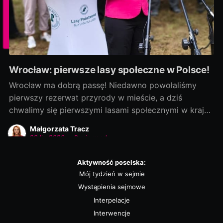
Wrocław: pierwsze lasy społeczne w Polsce!
Wrocław ma dobrą passę! Niedawno powołaliśmy
pierwszy rezerwat przyrody w mieście, a dziś
chwalimy się pierwszymi lasami społecznymi w kraju!
Rozmowy zaczęliśmy jako ostatni, a efekty
Małgorzata Tracz
dowozimy jako pierwsi! Było to możliwe, bo nie
23 lip 2026
•
2 min read
chcieliśmy „wywracać stolika”. Wszystkie strony były
otwarte na dialog i kompromis — a to wszystko dla
Aktywność poselska:
dobra
Mój tydzień w sejmie
Wystąpienia sejmowe
Interpelacje
Interwencje