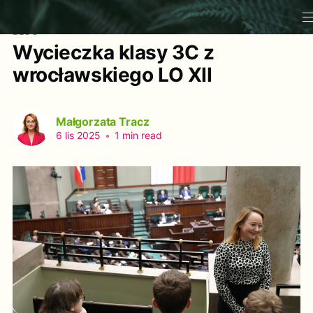
BLOG
Wycieczka klasy 3C z
wrocławskiego LO XII
Małgorzata Tracz
6 lis 2025
•
1 min read