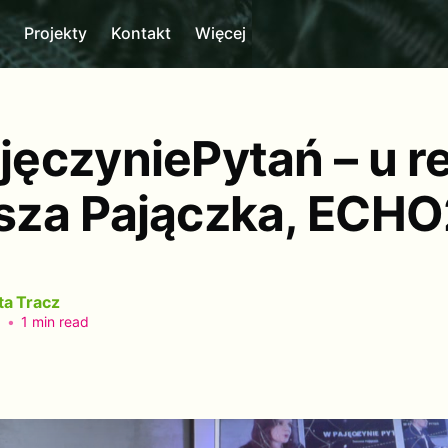
m
Projekty
Kontakt
Więcej
ęczyniePytań – u re
za Pajączka, ECH
ta Tracz
3
•
1 min read