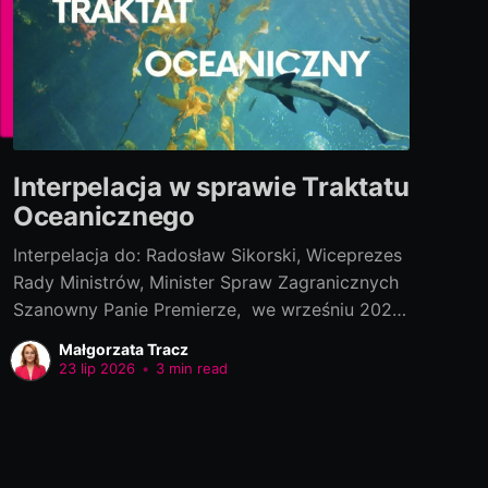
Interpelacja w sprawie Traktatu
Oceanicznego
Interpelacja do: Radosław Sikorski, Wiceprezes
Rady Ministrów, Minister Spraw Zagranicznych
Szanowny Panie Premierze, we wrześniu 2022
roku polski rząd podpisał „Porozumienie w
Małgorzata Tracz
ramach Konwencji Narodów Zjednoczonych o
23 lip 2026
•
3 min read
prawie morza, dotyczącego ochrony i
zrównoważonego wykorzystania morskiej
różnorodności biologicznej na obszarach
znajdujących się poza jurysdykcją krajową[1]”