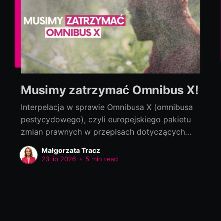
Musimy zatrzymać Omnibus X!
Interpelacja w sprawie Omnibusa X (omnibusa
pestycydowego), czyli europejskiego pakietu
zmian prawnych w przepisach dotyczących
bezpieczeństwa żywności Interpelacja do:
Małgorzata Tracz
Jolanta Sobierańska-Grenda, Minister Zdrowia
23 lip 2026
•
5 min read
Szanowna Pani Minister! Na szczeblu
europejskim trwają prace nad tzw. Omnibusem
X, czyli pakietem zmian prawnych w przepisach
dotyczących bezpieczeństwa żywności,
zaproponowanym przez Komisję Europejską.