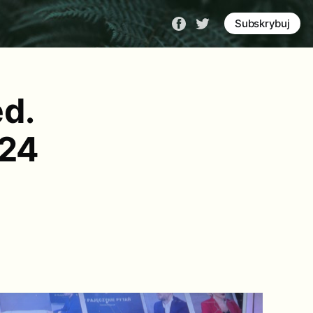
Subskrybuj
d.
O24