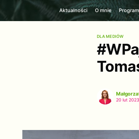
Aktualności
O mnie
Progra
DLA MEDIÓW
#WPaj
Tomas
Małgorza
20 lut 202