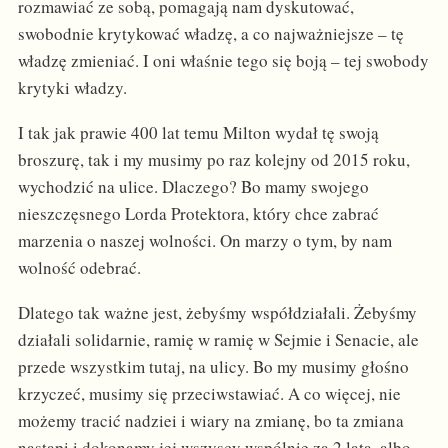
rozmawiać ze sobą, pomagają nam dyskutować,
swobodnie krytykować władzę, a co najważniejsze – tę
władzę zmieniać. I oni właśnie tego się boją – tej swobody
krytyki władzy.
I tak jak prawie 400 lat temu Milton wydał tę swoją
broszurę, tak i my musimy po raz kolejny od 2015 roku,
wychodzić na ulice. Dlaczego? Bo mamy swojego
nieszczęsnego Lorda Protektora, który chce zabrać
marzenia o naszej wolności. On marzy o tym, by nam
wolność odebrać.
Dlatego tak ważne jest, żebyśmy współdziałali. Żebyśmy
działali solidarnie, ramię w ramię w Sejmie i Senacie, ale
przede wszystkim tutaj, na ulicy. Bo my musimy głośno
krzyczeć, musimy się przeciwstawiać. A co więcej, nie
możemy tracić nadziei i wiary na zmianę, bo ta zmiana
nastąpi i dokonamy jej wszyscy wspólnie za 2 lata, albo