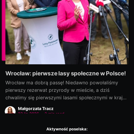
Wrocław: pierwsze lasy społeczne w Polsce!
Wrocław ma dobrą passę! Niedawno powołaliśmy
pierwszy rezerwat przyrody w mieście, a dziś
chwalimy się pierwszymi lasami społecznymi w kraju!
Rozmowy zaczęliśmy jako ostatni, a efekty
Małgorzata Tracz
dowozimy jako pierwsi! Było to możliwe, bo nie
23 lip 2026
•
2 min read
chcieliśmy „wywracać stolika”. Wszystkie strony były
otwarte na dialog i kompromis — a to wszystko dla
Aktywność poselska: