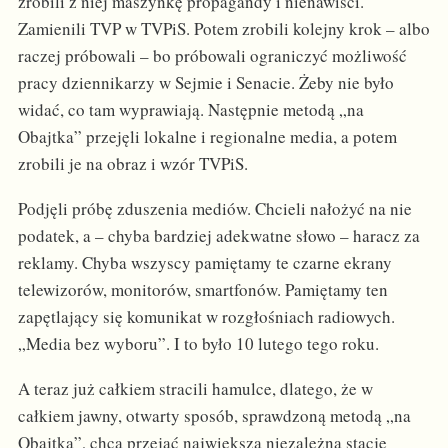
zrobili z niej maszynkę propagandy i nienawiści.
Zamienili TVP w TVPiS. Potem zrobili kolejny krok – albo
raczej próbowali – bo próbowali ograniczyć możliwość
pracy dziennikarzy w Sejmie i Senacie. Żeby nie było
widać, co tam wyprawiają. Następnie metodą „na
Obajtka” przejęli lokalne i regionalne media, a potem
zrobili je na obraz i wzór TVPiS.
Podjęli próbę zduszenia mediów. Chcieli nałożyć na nie
podatek, a – chyba bardziej adekwatne słowo – haracz za
reklamy. Chyba wszyscy pamiętamy te czarne ekrany
telewizorów, monitorów, smartfonów. Pamiętamy ten
zapętlający się komunikat w rozgłośniach radiowych.
„Media bez wyboru”. I to było 10 lutego tego roku.
A teraz już całkiem stracili hamulce, dlatego, że w
całkiem jawny, otwarty sposób, sprawdzoną metodą „na
Obajtka”, chcą przejąć największą niezależną stację