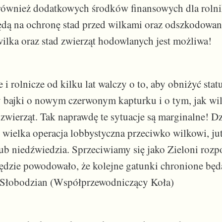
ównież dodatkowych środków finansowych dla rolni
dą na ochronę stad przed wilkami oraz odszkodowan
ilka oraz stad zwierząt hodowlanych jest możliwa!
i rolnicze od kilku lat walczy o to, aby obniżyć sta
 bajki o nowym czerwonym kapturku i o tym, jak wil
 zwierząt. Tak naprawdę te sytuacje są marginalne! Dz
 wielka operacja lobbystyczna przeciwko wilkowi, ju
 lub niedźwiedzia. Sprzeciwiamy się jako Zieloni rozp
ędzie powodowało, że kolejne gatunki chronione będą
j Słobodzian (Współprzewodniczący Koła)