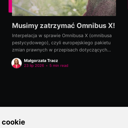
Musimy zatrzymać Omnibus X!
Interpelacja w sprawie Omnibusa X (omnibusa
pestycydowego), czyli europejskiego pakietu
zmian prawnych w przepisach dotyczących
bezpieczeństwa żywności Interpelacja do:
Małgorzata Tracz
Jolanta Sobierańska-Grenda, Minister Zdrowia
23 lip 2026
•
5 min read
Szanowna Pani Minister! Na szczeblu
europejskim trwają prace nad tzw. Omnibusem
X, czyli pakietem zmian prawnych w przepisach
dotyczących bezpieczeństwa żywności,
zaproponowanym przez Komisję Europejską.
Przepisy dotyczą