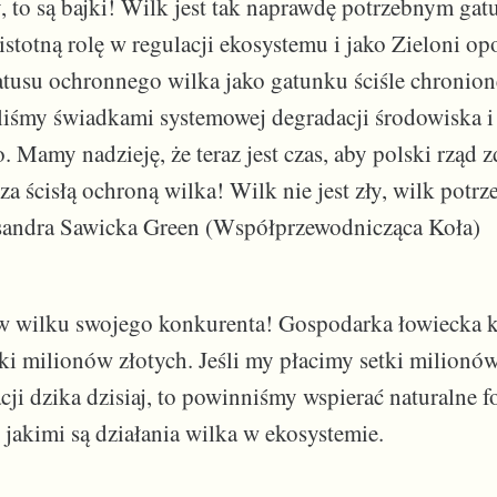
y, to są bajki! Wilk jest tak naprawdę potrzebnym ga
istotną rolę w regulacji ekosystemu i jako Zieloni o
tusu ochronnego wilka jako gatunku ściśle chronion
byliśmy świadkami systemowej degradacji środowiska i
 Mamy nadzieję, że teraz jest czas, aby polski rząd
za ścisłą ochroną wilka! Wilk nie jest zły, wilk potrz
sandra Sawicka Green (Współprzewodnicząca Koła)
w wilku swojego konkurenta! Gospodarka łowiecka ko
ki milionów złotych. Jeśli my płacimy setki milionów
cji dzika dzisiaj, to powinniśmy wspierać naturalne 
 jakimi są działania wilka w ekosystemie.