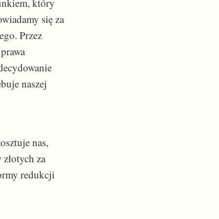
tunkiem, który
powiadamy się za
ego. Przez
 prawa
 zdecydowanie
ebuje naszej
sztuje nas,
 złotych za
formy redukcji