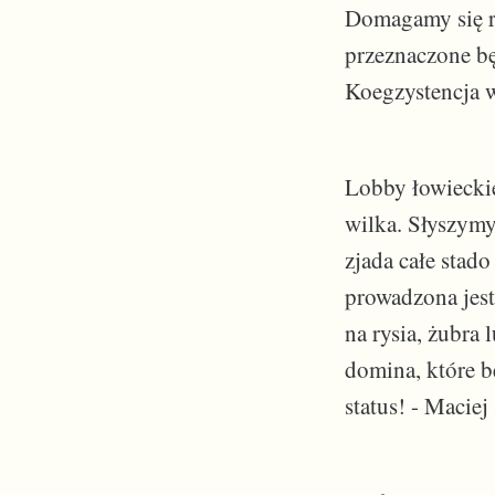
Domagamy się r
przeznaczone bę
Koegzystencja w
Lobby łowieckie 
wilka. Słyszymy
zjada całe stado
prowadzona jest
na rysia, żubra
domina, które b
status! - Macie