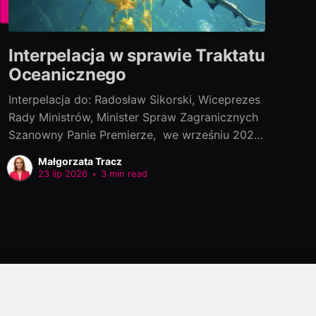
Interpelacja w sprawie Traktatu
Oceanicznego
Interpelacja do: Radosław Sikorski, Wiceprezes
Rady Ministrów, Minister Spraw Zagranicznych
Szanowny Panie Premierze, we wrześniu 2022
roku polski rząd podpisał „Porozumienie w
Małgorzata Tracz
ramach Konwencji Narodów Zjednoczonych o
23 lip 2026
•
3 min read
prawie morza, dotyczącego ochrony i
zrównoważonego wykorzystania morskiej
różnorodności biologicznej na obszarach
znajdujących się poza jurysdykcją krajową[1]”
(tzw. BBNJ Agreement/ Traktat Oceaniczny