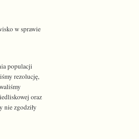
wisko w sprawie
ia populacji
iśmy rezolucję,
zwaliśmy
edliskowej oraz
y nie zgodziły