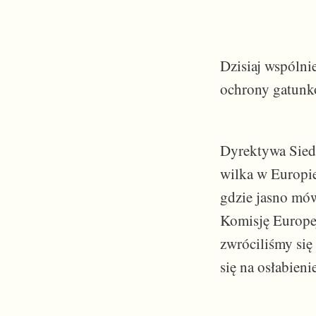
Dzisiaj wspólni
ochrony gatunk
Dyrektywa Siedl
wilka w Europie
gdzie jasno mów
Komisję Europe
zwróciliśmy się
się na osłabien