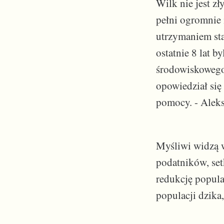
Wilk nie jest zł
pełni ogromnie 
utrzymaniem sta
ostatnie 8 lat 
środowiskowego.
opowiedział się 
pomocy. - Alek
Myśliwi widzą 
podatników, set
redukcję popula
populacji dzika,