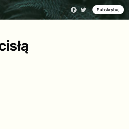
Subskrybuj
cisłą