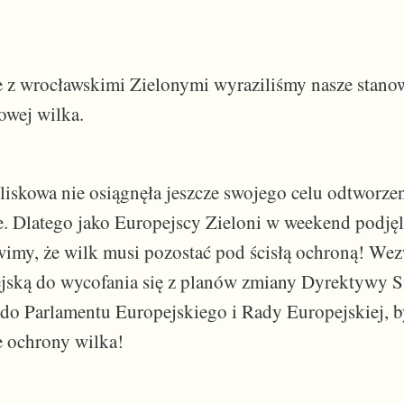
e z wrocławskimi Zielonymi wyraziliśmy nasze stano
owej wilka.
iskowa nie osiągnęła jeszcze swojego celu odtworzen
. Dlatego jako Europejscy Zieloni w weekend podjęl
imy, że wilk musi pozostać pod ścisłą ochroną! We
jską do wycofania się z planów zmiany Dyrektywy Si
 do Parlamentu Europejskiego i Rady Europejskiej, b
ie ochrony wilka!