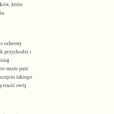
ków, które
ia.
tus ochrony
k przychodzi i
isiaj
tro może paść
oczęciu takiego
 tracić swój