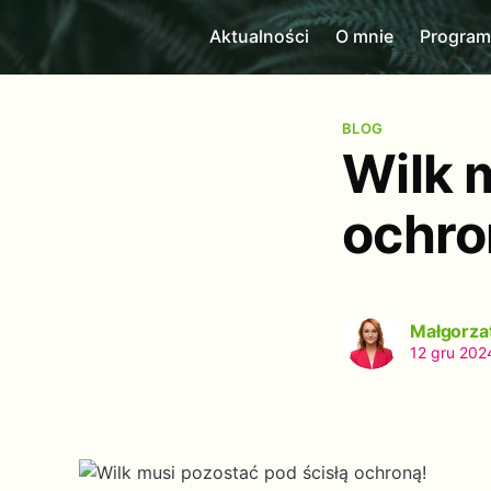
Aktualności
O mnie
Progra
BLOG
Wilk 
ochro
Małgorza
12 gru 202