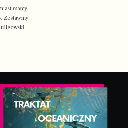
tomiast mamy
go. Zostawmy
Suligowski