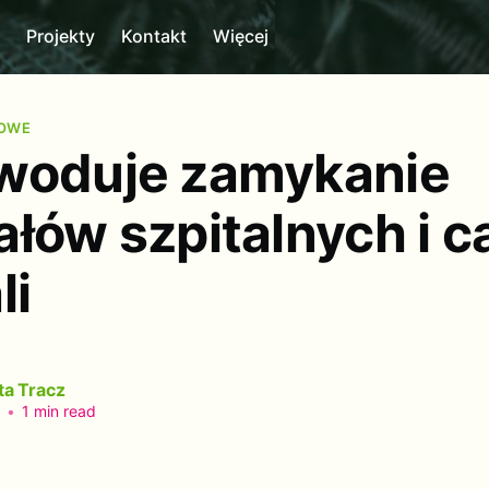
m
Projekty
Kontakt
Więcej
MOWE
woduje zamykanie
ałów szpitalnych i c
li
ta Tracz
•
1 min read