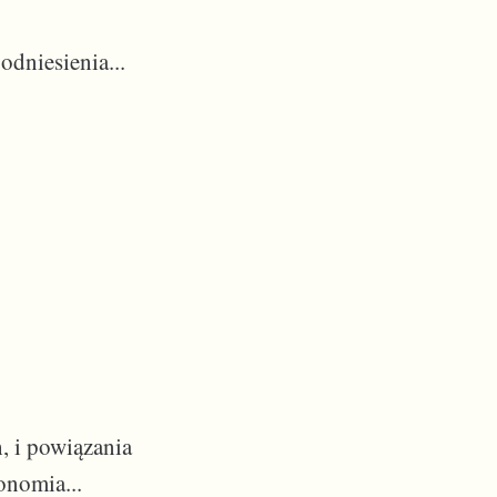
dniesienia...
, i powiązania
onomia...