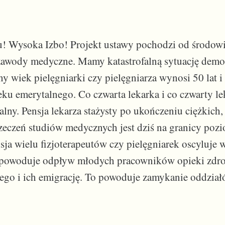
u! Wysoka Izbo! Projekt ustawy pochodzi od środow
awody medyczne. Mamy katastrofalną sytuację demog
ny wiek pielęgniarki czy pielęgniarza wynosi 50 lat i
ieku emerytalnego. Co czwarta lekarka i co czwarty le
alny. Pensja lekarza stażysty po ukończeniu ciężkic
eczeń studiów medycznych jest dziś na granicy poz
sja wielu fizjoterapeutów czy pielęgniarek oscyluje 
 powoduje odpływ młodych pracowników opieki zdr
ego i ich emigrację. To powoduje zamykanie oddziałó