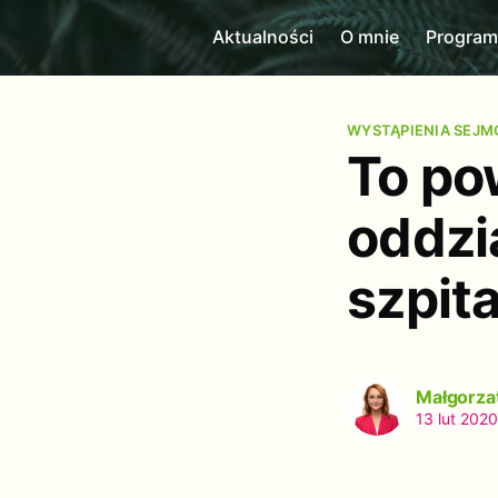
Aktualności
O mnie
Progra
WYSTĄPIENIA SEJ
To po
oddzi
szpita
Małgorza
13 lut 2020