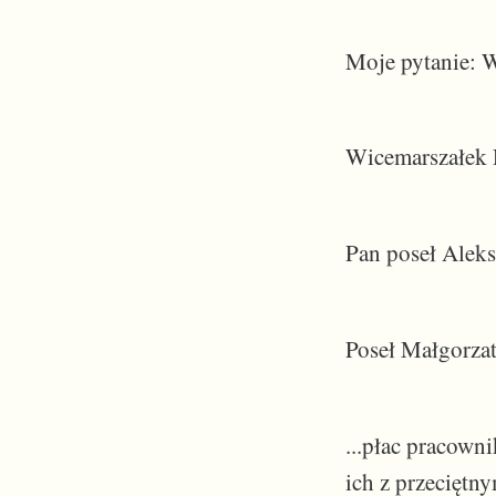
Moje pytanie: W
Wicemarszałek R
Pan poseł Aleks
Poseł Małgorzat
...płac pracown
ich z przeciętn