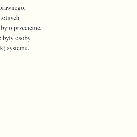
 prawnego,
stotnych
yło przeciętne,
e były osoby
k) systemu.