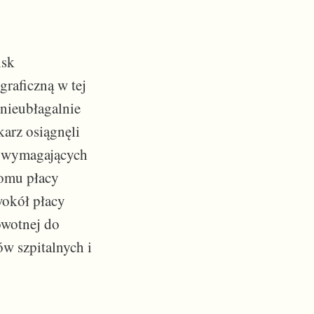
isk
raficzną w tej
 nieubłagalnie
karz osiągnęli
h, wymagających
iomu płacy
wokół płacy
owotnej do
w szpitalnych i