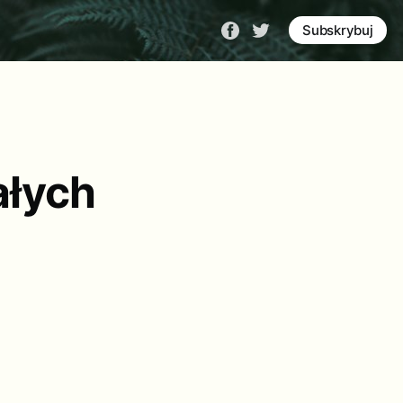
Subskrybuj
ałych