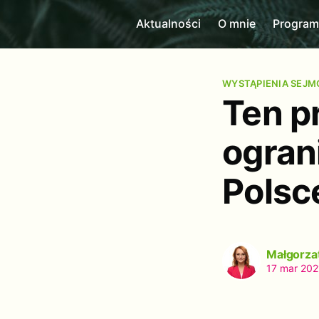
Aktualności
O mnie
Progra
WYSTĄPIENIA SEJ
Ten pr
ogran
Polsc
Małgorza
17 mar 202