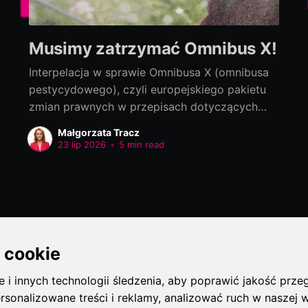
Musimy zatrzymać Omnibus X!
Interpelacja w sprawie Omnibusa X (omnibusa
pestycydowego), czyli europejskiego pakietu
zmian prawnych w przepisach dotyczących
bezpieczeństwa żywności Interpelacja do:
Małgorzata Tracz
Jolanta Sobierańska-Grenda, Minister Zdrowia
23 lip 2026
•
5 min read
Szanowna Pani Minister! Na szczeblu
europejskim trwają prace nad tzw. Omnibusem
X, czyli pakietem zmian prawnych w przepisach
dotyczących bezpieczeństwa żywności,
zaproponowanym przez Komisję Europejską.
Przepisy dotyczą