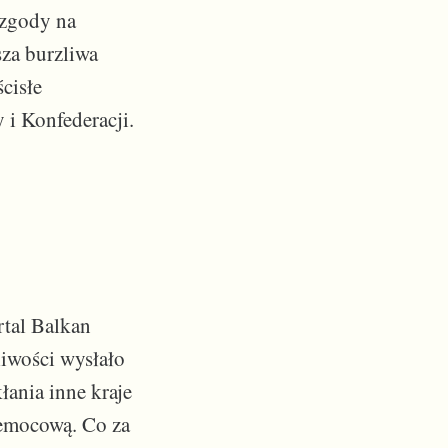
 zgody na
za burzliwa
cisłe
 i Konfederacji.
rtal Balkan
liwości wysłało
łania inne kraje
zemocową. Co za