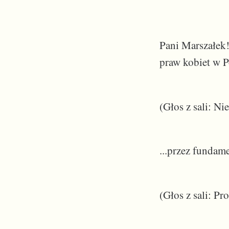
Pani Marszałek!
praw kobiet w Po
(Głos z sali: Ni
...przez fundam
(Głos z sali: Pr