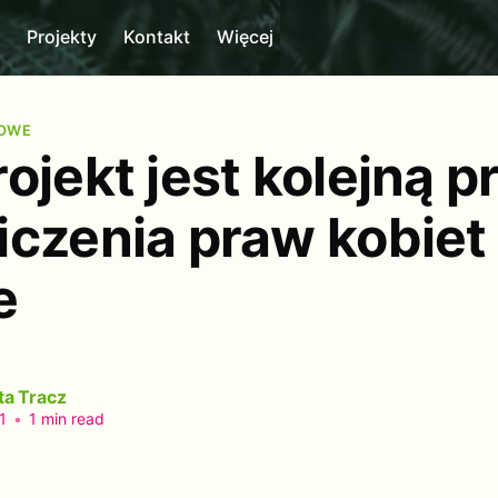
m
Projekty
Kontakt
Więcej
MOWE
ojekt jest kolejną p
iczenia praw kobiet
e
ta Tracz
1
•
1 min read