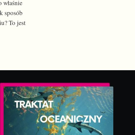
o właśnie
ek sposób
u? To jest