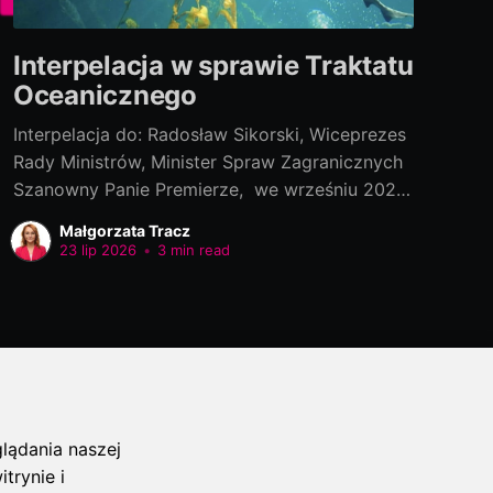
Interpelacja w sprawie Traktatu
Oceanicznego
Interpelacja do: Radosław Sikorski, Wiceprezes
Rady Ministrów, Minister Spraw Zagranicznych
Szanowny Panie Premierze, we wrześniu 2022
roku polski rząd podpisał „Porozumienie w
Małgorzata Tracz
ramach Konwencji Narodów Zjednoczonych o
23 lip 2026
•
3 min read
prawie morza, dotyczącego ochrony i
zrównoważonego wykorzystania morskiej
różnorodności biologicznej na obszarach
znajdujących się poza jurysdykcją krajową[1]”
(tzw. BBNJ Agreement/ Traktat Oceaniczny