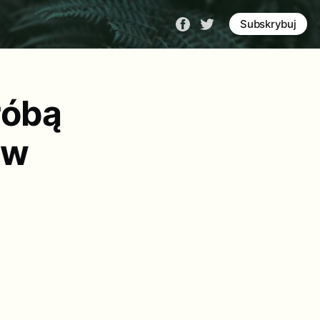
Subskrybuj
róbą
 w