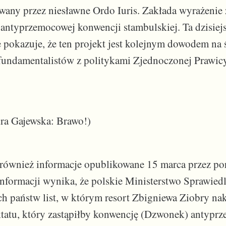
wany przez niesławne Ordo Iuris. Zakłada wyrażenie
ntyprzemocowej konwencji stambulskiej. Ta dzisiejs
 pokazuje, że ten projekt jest kolejnym dowodem na ś
fundamentalistów z politykami Zjednoczonej Prawicy
ra Gajewska: Brawo!)
również informacje opublikowane 15 marca przez po
 informacji wynika, że polskie Ministerstwo Sprawied
h państw list, w którym resort Zbigniewa Ziobry nak
ktatu, który zastąpiłby konwencję (Dzwonek) antypr