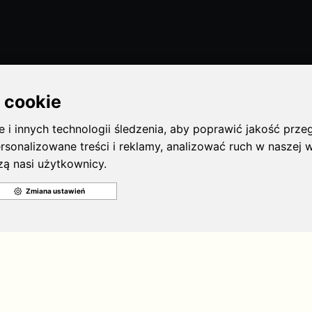
dotyczących bezpieczeństwa żywności,
zaproponowanym przez Komisję Europejską.
Przepisy dotyczą
I INFORMACJE:
POLECANE STRONY:
oselskie
Partia Zieloni
arz
Stowarzyszenie Ostra Zieleń
ka prywatności
European Greens
Greens/EFA
Global Greens
Fundacja Strefa Zieleni
Zielone Wiadomości