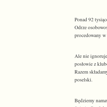
Ponad 92 tysiąc
Odrze osobowośc
procedowany w 
Ale nie ignoruj
posłowie z klub
Razem składamy 
poselski.
Będziemy namaw