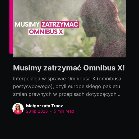
Musimy zatrzymać Omnibus X!
Interpelacja w sprawie Omnibusa X (omnibusa
pestycydowego), czyli europejskiego pakietu
zmian prawnych w przepisach dotyczących
bezpieczeństwa żywności Interpelacja do:
Małgorzata Tracz
Jolanta Sobierańska-Grenda, Minister Zdrowia
23 lip 2026
•
5 min read
Szanowna Pani Minister! Na szczeblu
europejskim trwają prace nad tzw. Omnibusem
X, czyli pakietem zmian prawnych w przepisach