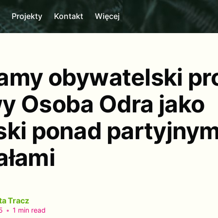
m
Projekty
Kontakt
Więcej
amy obywatelski pr
y Osoba Odra jako
ski ponad partyjnym
ałami
ta Tracz
5
•
1 min read