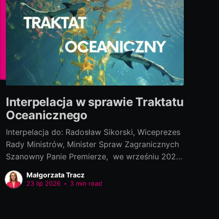
Interpelacja w sprawie Traktatu
Oceanicznego
Interpelacja do: Radosław Sikorski, Wiceprezes
Rady Ministrów, Minister Spraw Zagranicznych
Szanowny Panie Premierze, we wrześniu 2022
roku polski rząd podpisał „Porozumienie w
Małgorzata Tracz
ramach Konwencji Narodów Zjednoczonych o
23 lip 2026
•
3 min read
prawie morza, dotyczącego ochrony i
zrównoważonego wykorzystania morskiej
różnorodności biologicznej na obszarach