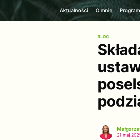
Aktualności
O mnie
Progra
BLOG
Skład
ustaw
posel
podzi
Małgorza
21 maj 202