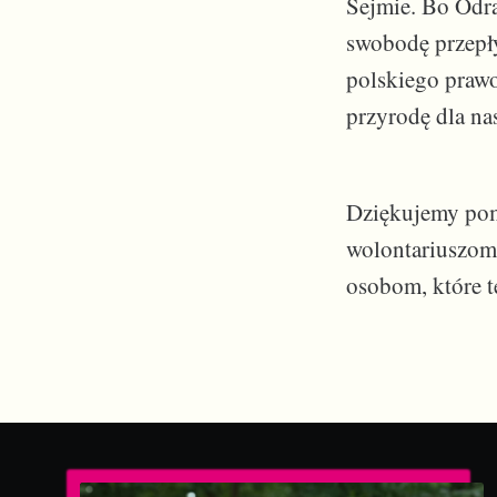
Sejmie. Bo Odra
swobodę przepły
polskiego prawo
przyrodę dla na
Dziękujemy pom
wolontariuszom 
osobom, które t