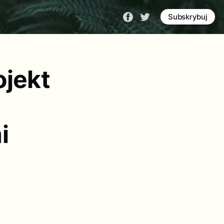
Subskrybuj
ojekt
i