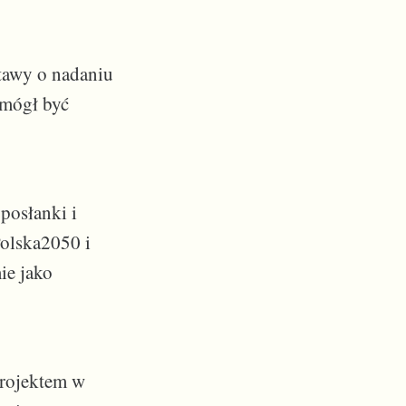
tawy o nadaniu
 mógł być
posłanki i
Polska2050 i
ie jako
projektem w