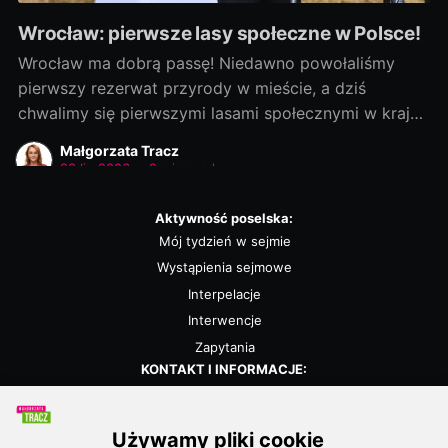
Wrocław: pierwsze lasy społeczne w Polsce!
Wrocław ma dobrą passę! Niedawno powołaliśmy
pierwszy rezerwat przyrody w mieście, a dziś
chwalimy się pierwszymi lasami społecznymi w kraju!
Rozmowy zaczęliśmy jako ostatni, a efekty
Małgorzata Tracz
dowozimy jako pierwsi! Było to możliwe, bo nie
23 lip 2026
•
2 min read
chcieliśmy „wywracać stolika”. Wszystkie strony były
otwarte na dialog i kompromis — a to wszystko dla
Aktywność poselska:
dobra
Mój tydzień w sejmie
Wystąpienia sejmowe
Interpelacje
Interwencje
Zapytania
KONTAKT I INFORMACJE:
Biuro poselskie
Kalendarz
Polityka prywatności