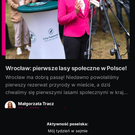
Wrocław: pierwsze lasy społeczne w Polsce!
Wrocław ma dobrą passę! Niedawno powołaliśmy
pierwszy rezerwat przyrody w mieście, a dziś
chwalimy się pierwszymi lasami społecznymi w kraju!
Rozmowy zaczęliśmy jako ostatni, a efekty
Małgorzata Tracz
dowozimy jako pierwsi! Było to możliwe, bo nie
23 lip 2026
•
2 min read
chcieliśmy „wywracać stolika”. Wszystkie strony były
otwarte na dialog i kompromis — a to wszystko dla
Aktywność poselska:
dobra
Mój tydzień w sejmie