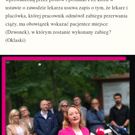
ustawie o zawodzie lekarza usuwa zapis o tym, że lekarz i
placówka, której pracownik odmówił zabiegu przerwania
ciąży, ma obowiązek wskazać pacjentce miejsce
(Dzwonek), w którym zostanie wykonany zabieg?
(Oklaski)