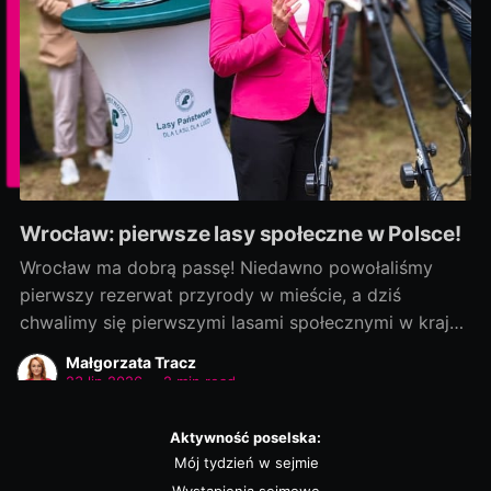
Wrocław: pierwsze lasy społeczne w Polsce!
Wrocław ma dobrą passę! Niedawno powołaliśmy
pierwszy rezerwat przyrody w mieście, a dziś
chwalimy się pierwszymi lasami społecznymi w kraju!
Rozmowy zaczęliśmy jako ostatni, a efekty
Małgorzata Tracz
dowozimy jako pierwsi! Było to możliwe, bo nie
23 lip 2026
•
2 min read
chcieliśmy „wywracać stolika”. Wszystkie strony były
otwarte na dialog i kompromis — a to wszystko dla
Aktywność poselska:
dobra
Mój tydzień w sejmie