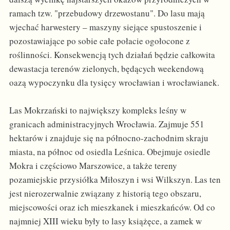
ramach tzw. "przebudowy drzewostanu". Do lasu mają
wjechać harwestery – maszyny siejące spustoszenie i
pozostawiające po sobie całe połacie ogołocone z
roślinności. Konsekwencją tych działań będzie całkowita
dewastacja terenów zielonych, będących weekendową
oazą wypoczynku dla tysięcy wrocławian i wrocławianek.
Las Mokrzański to największy kompleks leśny w
granicach administracyjnych Wrocławia. Zajmuje 551
hektarów i znajduje się na północno-zachodnim skraju
miasta, na północ od osiedla Leśnica. Obejmuje osiedle
Mokra i częściowo Marszowice, a także tereny
pozamiejskie przysiółka Miłoszyn i wsi Wilkszyn. Las ten
jest nierozerwalnie związany z historią tego obszaru,
miejscowości oraz ich mieszkanek i mieszkańców. Od co
najmniej XIII wieku były to lasy książęce, a zamek w