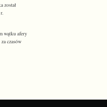
a został
r.
em wątku afery
i za czasów