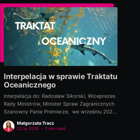
Interpelacja w sprawie Traktatu
Oceanicznego
Interpelacja do: Radosław Sikorski, Wiceprezes
Rady Ministrów, Minister Spraw Zagranicznych
Szanowny Panie Premierze, we wrześniu 2022
roku polski rząd podpisał „Porozumienie w
Małgorzata Tracz
ramach Konwencji Narodów Zjednoczonych o
23 lip 2026
•
3 min read
prawie morza, dotyczącego ochrony i