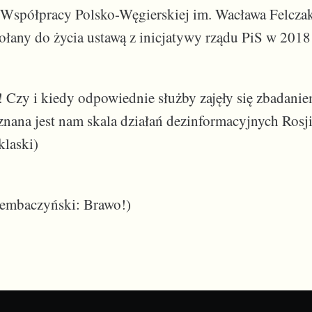
t Współpracy Polsko-Węgierskiej im. Wacława Felczak
any do życia ustawą z inicjatywy rządu PiS w 2018 
! Czy i kiedy odpowiednie służby zajęły się zbadani
 znana jest nam skala działań dezinformacyjnych Rosj
klaski)
Zembaczyński: Brawo!)