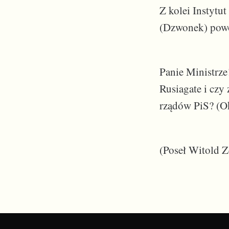
Z kolei Instytu
(Dzwonek) powoł
Panie Ministrze
Rusiagate i czy
rządów PiS? (O
(Poseł Witold 