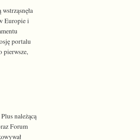
 wstrząsnęła
w Europie i
lamentu
osję portalu
o pierwsze,
 Plus należącą
oraz Forum
ukowywał