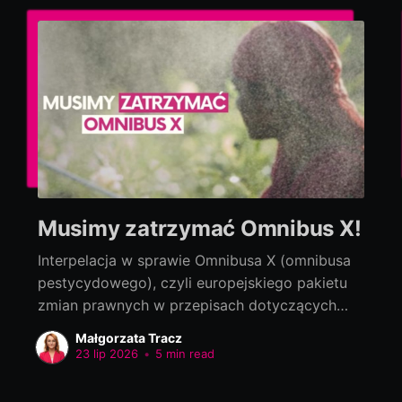
Musimy zatrzymać Omnibus X!
Interpelacja w sprawie Omnibusa X (omnibusa
pestycydowego), czyli europejskiego pakietu
zmian prawnych w przepisach dotyczących
bezpieczeństwa żywności Interpelacja do:
Małgorzata Tracz
Jolanta Sobierańska-Grenda, Minister Zdrowia
23 lip 2026
•
5 min read
Szanowna Pani Minister! Na szczeblu
europejskim trwają prace nad tzw. Omnibusem