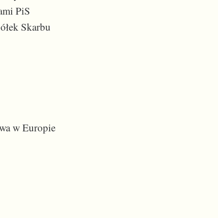
dami PiS
półek Skarbu
twa w Europie