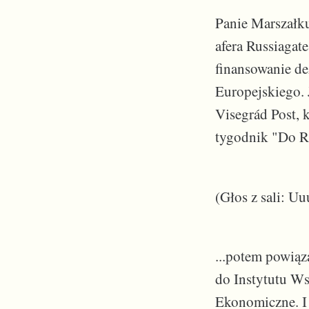
Panie Marszałku
afera Russiagat
finansowanie d
Europejskiego. 
Visegrád Post, 
tygodnik "Do Rz
(Głos z sali: Uuu
...potem powiąza
do Instytutu W
Ekonomiczne. I 