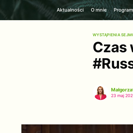
Aktualności
O mnie
Progra
WYSTĄPIENIA SEJ
Czas 
#Russ
Małgorza
23 maj 20