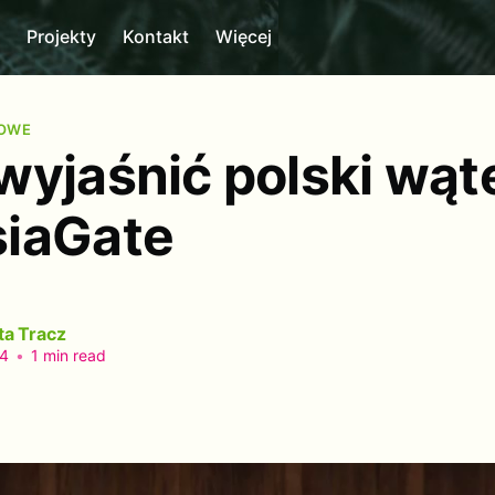
m
Projekty
Kontakt
Więcej
MOWE
wyjaśnić polski wąt
iaGate
ta Tracz
24
•
1 min read