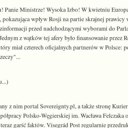
! Panie Ministrze! Wysoka Izbo! W kwietniu Europą
e, pokazująca wpływ Rosji na partie skrajnej prawicy 
ezinformacji przed nadchodzącymi wyborami do Par
Jednym z wątków tej afery było finansowanie przez R
który miał czterech oficjalnych partnerów w Polsce: p
eczy"...
...)
ny z nim portal Sovereignty.pl, a także stronę Kurier
spółpracy Polsko-Węgierskiej im. Wacława Felczaka 
teraz garść faktów. Visegrád Post regularnie przedr