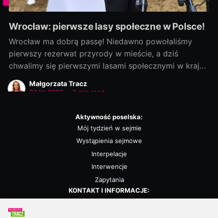
Wrocław: pierwsze lasy społeczne w Polsce!
Wrocław ma dobrą passę! Niedawno powołaliśmy
pierwszy rezerwat przyrody w mieście, a dziś
chwalimy się pierwszymi lasami społecznymi w kraju!
Rozmowy zaczęliśmy jako ostatni, a efekty
Małgorzata Tracz
dowozimy jako pierwsi! Było to możliwe, bo nie
23 lip 2026
•
2 min read
chcieliśmy „wywracać stolika”. Wszystkie strony były
otwarte na dialog i kompromis — a to wszystko dla
Aktywność poselska:
dobra
Mój tydzień w sejmie
Wystąpienia sejmowe
Interpelacje
Interwencje
Zapytania
KONTAKT I INFORMACJE:
Biuro poselskie
Kalendarz