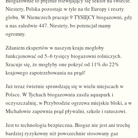
Biogazownie to prężnie rozwijający się sektor na świecie.
Niestety, Polska pozostaje w tyle na tle Europy i reszty
globu. W Niemczech pracuje 9 TYSIĘCY biogazowni, gdy
u nas zaledwie 447. Niestety, bo potencjał mamy
ogromny.
Zdaniem ekspertów w naszym kraju mogłoby
funkcjonować od 5–6 tysięcy biogazowni rolniczych.
Szacuje się, że mogłyby one pokryć od 11% do 22%
krajowego zapotrzebowania na prąd!
Już teraz świetnie sprawdzają się w wielu miejscach w
Polsce. W Tychach biogazownia zasila aquapark i
oczyszczalnię, w Przybrodzie ogrzewa miejskie bloki, a w
Michałowie zapewnia prąd pływalni, szkole i ratuszowi.
Jest to technologia bezpieczna. Biogaz nie jest ani trochę
bardziej ryzykowny niż powszechnie stosowany gaz