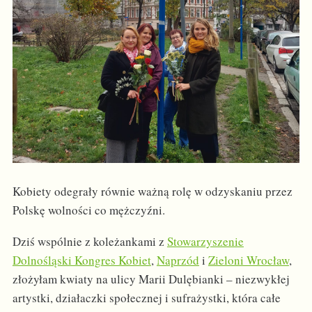
Kobiety odegrały równie ważną rolę w odzyskaniu przez
Polskę wolności co mężczyźni.
Dziś wspólnie z koleżankami z
Stowarzyszenie
Dolnośląski Kongres Kobiet
,
Naprzód
i
Zieloni Wrocław
,
złożyłam kwiaty na ulicy Marii Dulębianki – niezwykłej
artystki, działaczki społecznej i sufrażystki, która całe