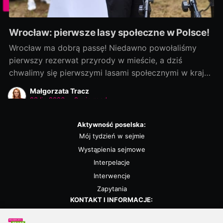
Wrocław: pierwsze lasy społeczne w Polsce!
Wrocław ma dobrą passę! Niedawno powołaliśmy
pierwszy rezerwat przyrody w mieście, a dziś
chwalimy się pierwszymi lasami społecznymi w kraju!
Rozmowy zaczęliśmy jako ostatni, a efekty
Małgorzata Tracz
dowozimy jako pierwsi! Było to możliwe, bo nie
23 lip 2026
•
2 min read
chcieliśmy „wywracać stolika”. Wszystkie strony były
otwarte na dialog i kompromis — a to wszystko dla
Aktywność poselska:
dobra
Mój tydzień w sejmie
Wystąpienia sejmowe
Interpelacje
Interwencje
Zapytania
KONTAKT I INFORMACJE:
Biuro poselskie