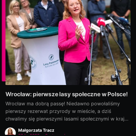
Wrocław: pierwsze lasy społeczne w Polsce!
Wrocław ma dobrą passę! Niedawno powołaliśmy
pierwszy rezerwat przyrody w mieście, a dziś
chwalimy się pierwszymi lasami społecznymi w kraju!
Rozmowy zaczęliśmy jako ostatni, a efekty
Małgorzata Tracz
dowozimy jako pierwsi! Było to możliwe, bo nie
23 lip 2026
•
2 min read