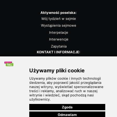
chcieliśmy „wywracać stolika”. Wszystkie strony były
otwarte na dialog i kompromis — a to wszystko dla
Aktywność poselska:
dobra
Mój tydzień w sejmie
Wystąpienia sejmowe
Interpelacje
Interwencje
Zapytania
KONTAKT I INFORMACJE:
Biuro poselskie
Kalendarz
Polityka prywatności
POLECANE STRONY:
Partia Zieloni
Stowarzyszenie Ostra Zieleń
European Greens
Greens/EFA
Global Greens