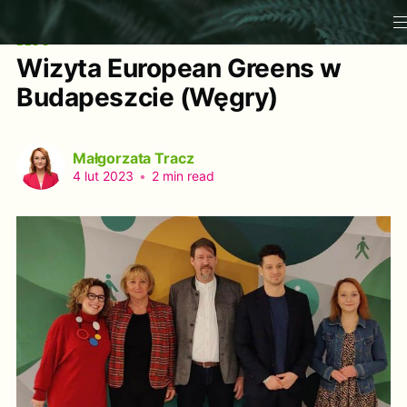
BLOG
Wizyta European Greens w
Budapeszcie (Węgry)
Małgorzata Tracz
4 lut 2023
•
2 min read