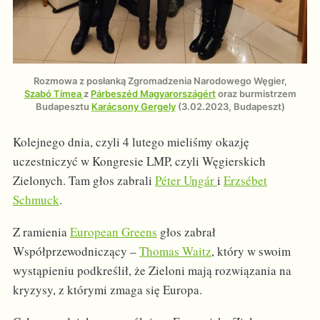
Rozmowa z posłanką Zgromadzenia Narodowego Węgier,
Szabó Tímea
z
Párbeszéd Magyarországért
oraz burmistrzem
Budapesztu
Karácsony Gergely
(3.02.2023, Budapeszt)
Kolejnego dnia, czyli 4 lutego mieliśmy okazję
uczestniczyć w Kongresie LMP, czyli Węgierskich
Zielonych. Tam głos zabrali
Péter Ungár
i
Erzsébet
Schmuck
.
Z ramienia
European Greens
głos zabrał
Współprzewodniczący –
Thomas Waitz
, który w swoim
wystąpieniu podkreślił, że Zieloni mają rozwiązania na
kryzysy, z którymi zmaga się Europa.