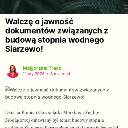
W SEJMIE
Walczę o jawność
dokumentów związanych z
budową stopnia wodnego
Siarzewo!
Małgorzata Tracz
11 sty 2023
•
3 min read
Dziś na Komisji Gospodarki Morskiej i Żeglugi
Śródlądowej omawiany był temat budowy stopnia
wodnego Siarzewo. Poruszyłam na niej kwestie jawności