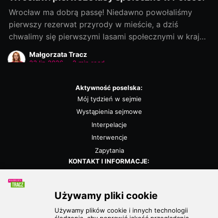
Wrocław ma dobrą passę! Niedawno powołaliśmy
pierwszy rezerwat przyrody w mieście, a dziś
chwalimy się pierwszymi lasami społecznymi w kraju!
Rozmowy zaczęliśmy jako ostatni, a efekty
Małgorzata Tracz
dowozimy jako pierwsi! Było to możliwe, bo nie
23 lip 2026
•
2 min read
chcieliśmy „wywracać stolika”. Wszystkie strony były
otwarte na dialog i kompromis — a to wszystko dla
Aktywność poselska:
dobra
Mój tydzień w sejmie
Wystąpienia sejmowe
Interpelacje
Interwencje
Zapytania
KONTAKT I INFORMACJE:
Biuro poselskie
Kalendarz
Polityka prywatności
POLECANE STRONY: