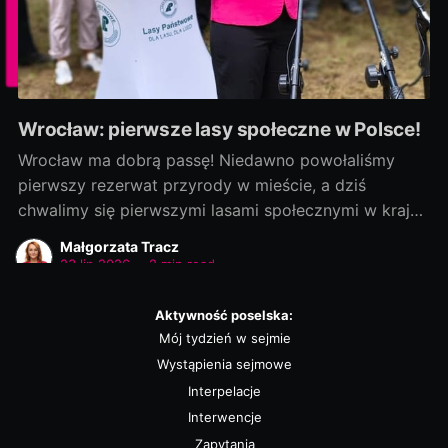
Wrocław: pierwsze lasy społeczne w Polsce!
Wrocław ma dobrą passę! Niedawno powołaliśmy
pierwszy rezerwat przyrody w mieście, a dziś
chwalimy się pierwszymi lasami społecznymi w kraju!
Rozmowy zaczęliśmy jako ostatni, a efekty
Małgorzata Tracz
dowozimy jako pierwsi! Było to możliwe, bo nie
23 lip 2026
•
2 min read
chcieliśmy „wywracać stolika”. Wszystkie strony były
otwarte na dialog i kompromis — a to wszystko dla
Aktywność poselska:
dobra
Mój tydzień w sejmie
Wystąpienia sejmowe
Interpelacje
Interwencje
Zapytania