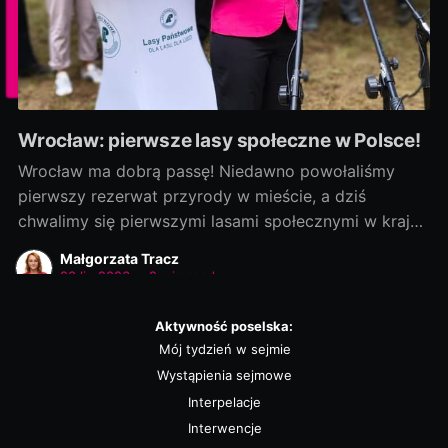
Wrocław: pierwsze lasy społeczne w Polsce!
Wrocław ma dobrą passę! Niedawno powołaliśmy
pierwszy rezerwat przyrody w mieście, a dziś
chwalimy się pierwszymi lasami społecznymi w kraju!
Rozmowy zaczęliśmy jako ostatni, a efekty
Małgorzata Tracz
dowozimy jako pierwsi! Było to możliwe, bo nie
23 lip 2026
•
2 min read
chcieliśmy „wywracać stolika”. Wszystkie strony były
otwarte na dialog i kompromis — a to wszystko dla
Aktywność poselska:
dobra
Mój tydzień w sejmie
Wystąpienia sejmowe
Interpelacje
Interwencje