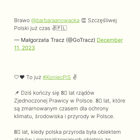
Brawo
@barbaraanowacka
👏 Szczęśliwej
Polski już czas ✌️🇵🇱
— Małgorzata Tracz (@GoTracz)
December
11, 2023
🤍❤️ To już
#KoniecPiS
✌️
📌 Dziś kończy się 8⃣ lat rządów
Zjednoczonej Prawicy w Polsce. 8⃣ lat, które
są zmarnowanym czasem dla ochrony
klimatu, środowiska i przyrody w Polsce.
8⃣ lat, kiedy polska przyroda była obiektem
ataków i niezrealizowanych obietnic ze