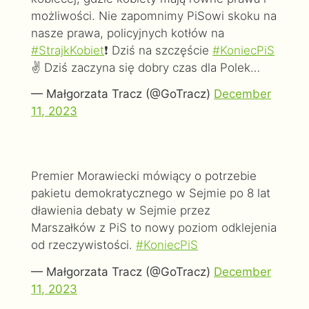
możliwości. Nie zapomnimy PiSowi skoku na
nasze prawa, policyjnych kotłów na
#StrajkKobiet
❗ Dziś na szczęście
#KoniecPiS
✌ Dziś zaczyna się dobry czas dla Polek…
— Małgorzata Tracz (@GoTracz)
December
11, 2023
Premier Morawiecki mówiący o potrzebie
pakietu demokratycznego w Sejmie po 8 lat
dławienia debaty w Sejmie przez
Marszałków z PiS to nowy poziom odklejenia
od rzeczywistości.
#KoniecPiS
— Małgorzata Tracz (@GoTracz)
December
11, 2023