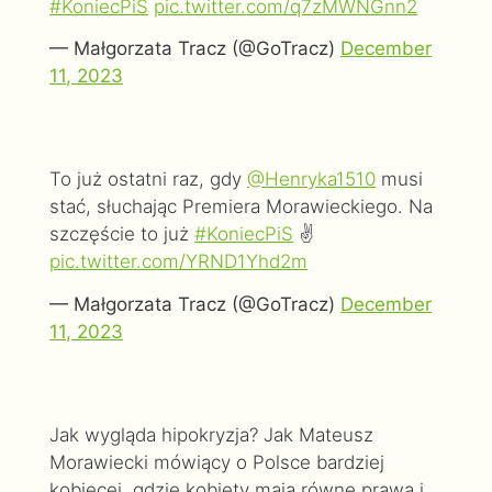
#KoniecPiS
pic.twitter.com/q7zMWNGnn2
— Małgorzata Tracz (@GoTracz)
December
11, 2023
To już ostatni raz, gdy
@Henryka1510
musi
stać, słuchając Premiera Morawieckiego. Na
szczęście to już
#KoniecPiS
✌
pic.twitter.com/YRND1Yhd2m
— Małgorzata Tracz (@GoTracz)
December
11, 2023
Jak wygląda hipokryzja? Jak Mateusz
Morawiecki mówiący o Polsce bardziej
kobiecej, gdzie kobiety mają równe prawa i