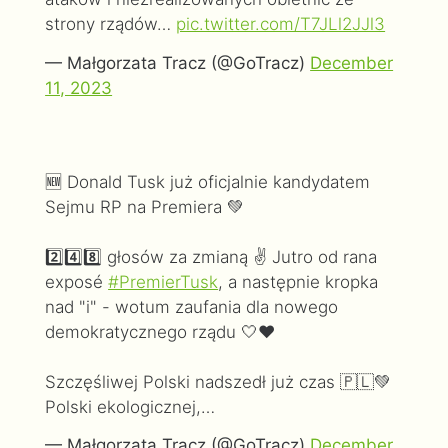
strony rządów…
pic.twitter.com/T7JLl2JJl3
— Małgorzata Tracz (@GoTracz)
December
11, 2023
🆕️ Donald Tusk już oficjalnie kandydatem
Sejmu RP na Premiera 💚
2️⃣4️⃣8️⃣ głosów za zmianą ✌ Jutro od rana
exposé
#PremierTusk
, a następnie kropka
nad "i" - wotum zaufania dla nowego
demokratycznego rządu 🤍❤
Szczęśliwej Polski nadszedł już czas 🇵🇱💚
Polski ekologicznej,…
— Małgorzata Tracz (@GoTracz)
December