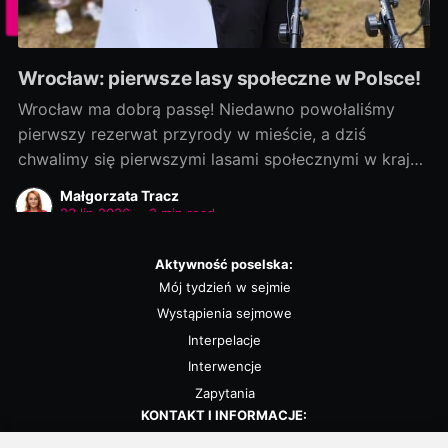
Wrocław: pierwsze lasy społeczne w Polsce!
Wrocław ma dobrą passę! Niedawno powołaliśmy
pierwszy rezerwat przyrody w mieście, a dziś
chwalimy się pierwszymi lasami społecznymi w kraju!
Rozmowy zaczęliśmy jako ostatni, a efekty
Małgorzata Tracz
dowozimy jako pierwsi! Było to możliwe, bo nie
23 lip 2026
•
2 min read
chcieliśmy „wywracać stolika”. Wszystkie strony były
otwarte na dialog i kompromis — a to wszystko dla
Aktywność poselska:
dobra
Mój tydzień w sejmie
Wystąpienia sejmowe
Interpelacje
Interwencje
Zapytania
KONTAKT I INFORMACJE:
Biuro poselskie