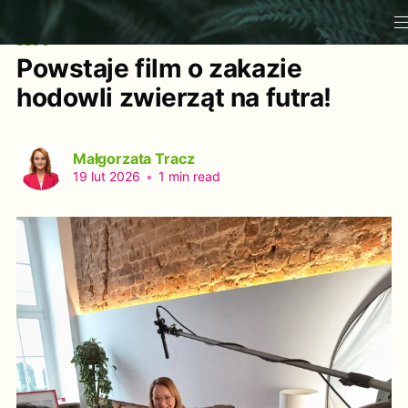
BLOG
Powstaje film o zakazie
hodowli zwierząt na futra!
Małgorzata Tracz
19 lut 2026
•
1 min read