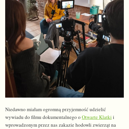
Niedawno miałam ogromną przyjemność udzielić
wywiadu do filmu dokumentalnego o
Otwarte Klatki
i
wprowadzonym przez nas zakazie hodowli zwierząt na