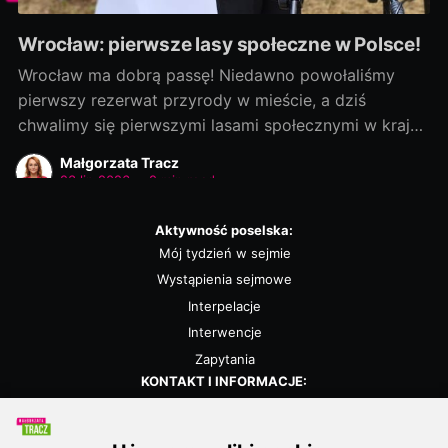
Wrocław: pierwsze lasy społeczne w Polsce!
Wrocław ma dobrą passę! Niedawno powołaliśmy
pierwszy rezerwat przyrody w mieście, a dziś
chwalimy się pierwszymi lasami społecznymi w kraju!
Rozmowy zaczęliśmy jako ostatni, a efekty
Małgorzata Tracz
dowozimy jako pierwsi! Było to możliwe, bo nie
23 lip 2026
•
2 min read
chcieliśmy „wywracać stolika”. Wszystkie strony były
otwarte na dialog i kompromis — a to wszystko dla
Aktywność poselska:
dobra
Mój tydzień w sejmie
Wystąpienia sejmowe
Interpelacje
Interwencje
Zapytania
KONTAKT I INFORMACJE:
Biuro poselskie
Kalendarz