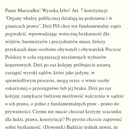
Panie Marszałku! Wysoka Izbo! Art. 7 konstytucji:
˝Organy władzy publicznej działają na podstawie i w
granicach prawa˝. Dziś PiS chce ten fundamentalny zapis
pogwałcić, wprowadzając wsteczną bezkarność dla
wójtów, burmistrzów i prezydentów miast, którzy
przekazali dane osobowe obywateli i obywatelek Poczcie
Polskiej w celu organizacji niesławnych wyborów
kopertowych. Dziś po raz kolejny próbujecie ustawą
zastąpić wyroki sądów, które jako jedyne, w
sprawiedliwym procesie, mogą orzec o winie osoby
oskarżonej o przestępstwo lub jej braku. Dziś po raz
kolejny zamykacie ludziom możliwość walczenia w sądzie
o ich prawa, o jedno z fundamentalnych praw - prawo do
prywatności. Czemu nie macie chociaż krztyny szacunku
dla ludzi, prawa, konstytucji? Po prostu chcecie zapewnić
sobie bezkarność. (Dzwonek) Bądźcie jednak pewni, że