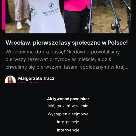
Wrocław: pierwsze lasy społeczne w Polsce!
Wrocław ma dobrą passę! Niedawno powołaliśmy
pierwszy rezerwat przyrody w mieście, a dziś
chwalimy się pierwszymi lasami społecznymi w kraju!
Rozmowy zaczęliśmy jako ostatni, a efekty
Małgorzata Tracz
dowozimy jako pierwsi! Było to możliwe, bo nie
23 lip 2026
•
2 min read
chcieliśmy „wywracać stolika”. Wszystkie strony były
otwarte na dialog i kompromis — a to wszystko dla
Aktywność poselska:
dobra
Mój tydzień w sejmie
Wystąpienia sejmowe
Interpelacje
Interwencje