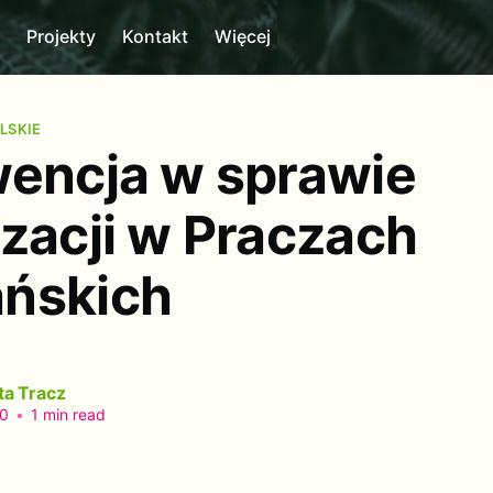
m
Projekty
Kontakt
Więcej
LSKIE
wencja w sprawie
izacji w Praczach
ńskich
ta Tracz
20
•
1 min read