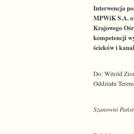
Interwencja po
MPWiK S.A. or
Krajowego Ośr
kompetencji wy
ścieków i kana
Do: Witold Zio
Oddziału Tere
Szanowni Pańs