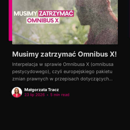
Musimy zatrzymać Omnibus X!
Interpelacja w sprawie Omnibusa X (omnibusa
pestycydowego), czyli europejskiego pakietu
zmian prawnych w przepisach dotyczących
bezpieczeństwa żywności Interpelacja do:
Małgorzata Tracz
Jolanta Sobierańska-Grenda, Minister Zdrowia
23 lip 2026
•
5 min read
Szanowna Pani Minister! Na szczeblu
europejskim trwają prace nad tzw. Omnibusem
X, czyli pakietem zmian prawnych w przepisach
dotyczących bezpieczeństwa żywności,
zaproponowanym przez Komisję Europejską.