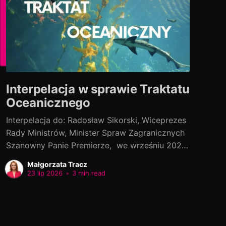
Interpelacja w sprawie Traktatu
Oceanicznego
Interpelacja do: Radosław Sikorski, Wiceprezes
Rady Ministrów, Minister Spraw Zagranicznych
Szanowny Panie Premierze, we wrześniu 2022
roku polski rząd podpisał „Porozumienie w
Małgorzata Tracz
ramach Konwencji Narodów Zjednoczonych o
23 lip 2026
•
3 min read
prawie morza, dotyczącego ochrony i
zrównoważonego wykorzystania morskiej
różnorodności biologicznej na obszarach
znajdujących się poza jurysdykcją krajową[1]”