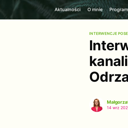
Aktualności
O mnie
Progra
INTERWENCJE POSE
Inter
kanal
Odrza
Małgorza
14 wrz 20