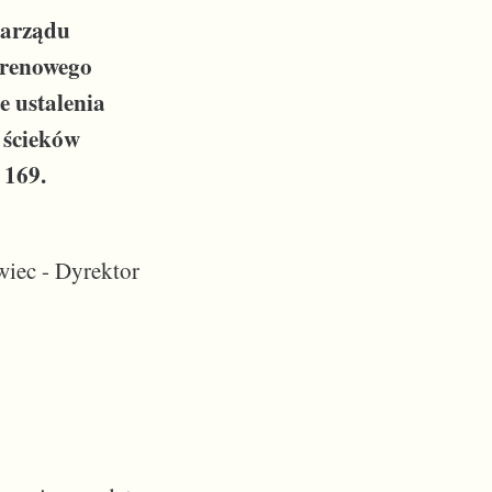
Zarządu
erenowego
 ustalenia
 ścieków
 169.
iec - Dyrektor