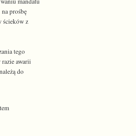
nywaniu mandatu
, na prośbę
w ścieków z
zania tego
razie awarii
należą do
rtem