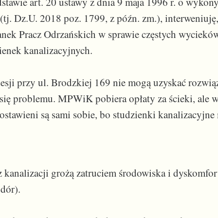
dstawie art. 20 ustawy z dnia 9 maja 1996 r. o wyko
 (tj. Dz.U. 2018 poz. 1799, z późn. zm.), interweniuję
anek Pracz Odrzańskich w sprawie częstych wyciekó
ienek kanalizacyjnych.
sji przy ul. Brodzkiej 169 nie mogą uzyskać rozwią
się problemu. MPWiK pobiera opłaty za ścieki, ale w 
stawieni są sami sobie, bo studzienki kanalizacyjne 
z kanalizacji grożą zatruciem środowiska i dyskomfo
dór).