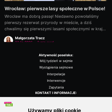
Wrocław: pierwsze lasy społeczne w Polsce!
Wrocław ma dobrą passę! Niedawno powołaliśmy
pierwszy rezerwat przyrody w mieście, a dziś
chwalimy się pierwszymi lasami społecznymi w kraju!
Rozmowy zaczęliśmy jako ostatni, a efekty
Małgorzata Tracz
dowozimy jako pierwsi! Było to możliwe, bo nie
23 lip 2026
•
2 min read
chcieliśmy „wywracać stolika”. Wszystkie strony były
otwarte na dialog i kompromis — a to wszystko dla
Aktywność poselska:
dobra
Mój tydzień w sejmie
Wystąpienia sejmowe
Interpelacje
Interwencje
Zapytania
KONTAKT I INFORMACJE:
Biuro poselskie
Kalendarz
Polityka prywatności