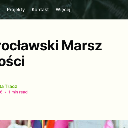
m
Projekty
Kontakt
Więcej
rocławski Marsz
ości
ta Tracz
26
•
1 min read