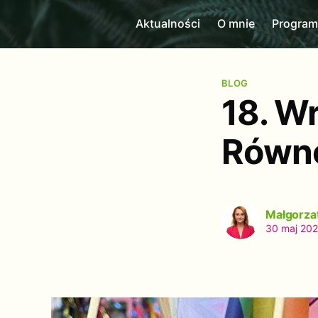
Aktualności
O mnie
Progra
BLOG
18. W
Równ
Małgorza
30 maj 20