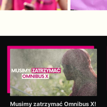
Musimy zatrzymać Omnibus X!